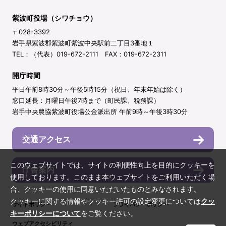
紫波町役場（シワチョウ）
〒028-3392
岩手県紫波郡紫波町紫波中央駅前二丁目3番地１
TEL：（代表）019-672-2111 FAX：019-672-2311
開庁時間
平日午前8時30分～午後5時15分（祝日、年末年始は除く）
窓口延長：月曜日午後7時まで（町民課、税務課）
岩手中央農協紫波町役場公金派出所 午前9時～午後3時30分
交通アクセス
このウェブサイトでは、サイトの利便性向上を目的にクッキーを
庁舎案内
使用しております。このまま本ウェブサイトをご利用いただく場
合、クッキーの使用に同意いただいたものとみなされます。
クッキーに関する情報やクッキー許可の設定変更については
クッ
サイトポリシー
プライバシーポリシー
キーポリシーについて
をご覧ください。
ウェブアクセシビリティ