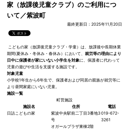
家（放課後児童クラブ）のご利用につ
いて／紫波町
最終更新日：2025年11月20日
こどもの家（放課後児童クラブ・学童）は、放課後や長期休業
期間(夏休み・冬休み・春休み）において、
就労等の理由により
日中に保護者が家にいない小学生を対象
に、保護者に代わって
児童の遊びや生活を支援する施設です。
対象児童
小学校1年生から6年生で、保護者および同居の親族が就労等に
より昼間家庭にいない児童。
施設一覧
町営施設
施設名
住所
電話
日詰こどもの家
紫波中央駅前二丁目3番地3
019-672-
号
3261
オガールプラザ東棟2階