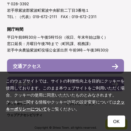
〒028-3392
岩手県紫波郡紫波町紫波中央駅前二丁目3番地１
TEL：（代表）019-672-2111 FAX：019-672-2311
開庁時間
平日午前8時30分～午後5時15分（祝日、年末年始は除く）
窓口延長：月曜日午後7時まで（町民課、税務課）
岩手中央農協紫波町役場公金派出所 午前9時～午後3時30分
交通アクセス
このウェブサイトでは、サイトの利便性向上を目的にクッキーを
庁舎案内
使用しております。このまま本ウェブサイトをご利用いただく場
合、クッキーの使用に同意いただいたものとみなされます。
クッキーに関する情報やクッキー許可の設定変更については
クッ
サイトポリシー
プライバシーポリシー
キーポリシーについて
をご覧ください。
ウェブアクセシビリティ
OK
TOP
Copyright © Shiwa Town. all rights reserved.