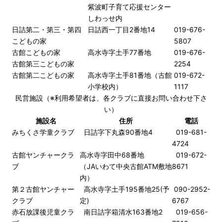
紫波町子育て応援センター
しわっせ内
日詰第二・第三・第四
日詰西一丁目2番地14
019-676-
こどもの家
5807
古館こどもの家
高水寺字土手77番地
019-676-
古館第三こどもの家
2254
古館第二こどもの家
高水寺字土手81番地（古館
019-672-
小学校内）
1117
民営施設（※利用希望者は、各クラブに直接お問い合わせ下さ
い）
施設名
住所
電話
みちくさ学童クラブ
日詰字下丸森90番地4
019-681-
4724
古館ヤンチャークラ
高水寺字田中68番地
019-672-
ブ
（JAいわて中央古館ATM敷地
8671
内）
第２古館ヤンチャー
高水寺字土手195番地25(予
090-2952-
クラブ
定)
6767
赤石放課後児童クラ
南日詰字箱清水163番地2
019-656-