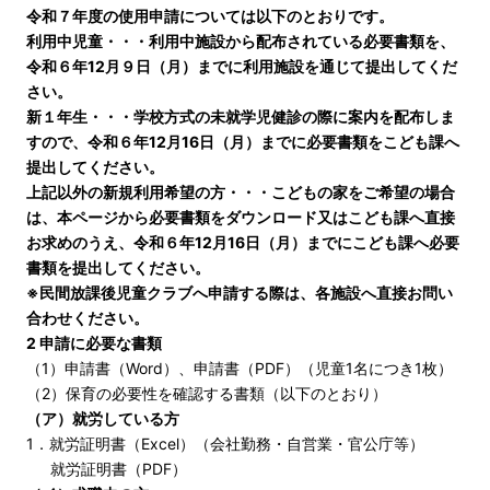
令和７年度の使用申請については以下のとおりです。
利用中児童・・・利用中施設から配布されている必要書類を、
令和６年12月９日（月）までに利用施設を通じて提出してくだ
さい。
新１年生・・・学校方式の未就学児健診の際に案内を配布しま
すので、令和６年12月16日（月）までに必要書類をこども課へ
提出してください。
上記以外の新規利用希望の方・・・こどもの家をご希望の場合
は、本ページから必要書類をダウンロード又はこども課へ直接
お求めのうえ、令和６年12月16日（月）までにこども課へ必要
書類を提出してください。
※民間放課後児童クラブへ申請する際は、各施設へ直接お問い
合わせください。
2 申請に必要な書類
（1）
申請書（Word）
、
申請書（PDF）
（児童1名につき1枚）
（2）保育の必要性を確認する書類（以下のとおり）
（ア）就労している方
1．
就労証明書（Excel）
（会社勤務・自営業・官公庁等）
就労証明書（PDF）