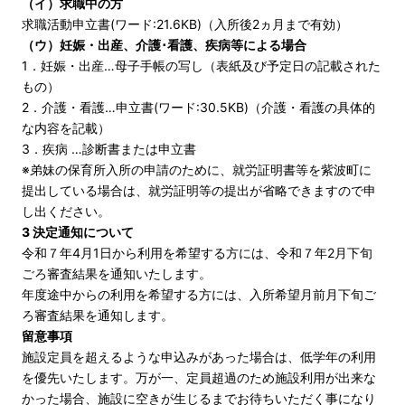
（イ）求職中の方
求職活動申立書(ワード:21.6KB)
（入所後2ヵ月まで有効）
（ウ）妊娠・出産、介護･看護、疾病等による場合
1．妊娠・出産…母子手帳の写し（表紙及び予定日の記載された
もの）
2．介護・看護…
申立書(ワード:30.5KB)
（介護・看護の具体的
な内容を記載）
3．疾病 …診断書または申立書
※弟妹の保育所入所の申請のために、就労証明書等を紫波町に
提出している場合は、就労証明等の提出が省略できますので申
し出ください。
3 決定通知について
令和７年4月1日から利用を希望する方には、令和７年2月下旬
ごろ審査結果を通知いたします。
年度途中からの利用を希望する方には、入所希望月前月下旬ご
ろ審査結果を通知します。
留意事項
施設定員を超えるような申込みがあった場合は、低学年の利用
を優先いたします。万が一、定員超過のため施設利用が出来な
かった場合、施設に空きが生じるまでお待ちいただく事になり