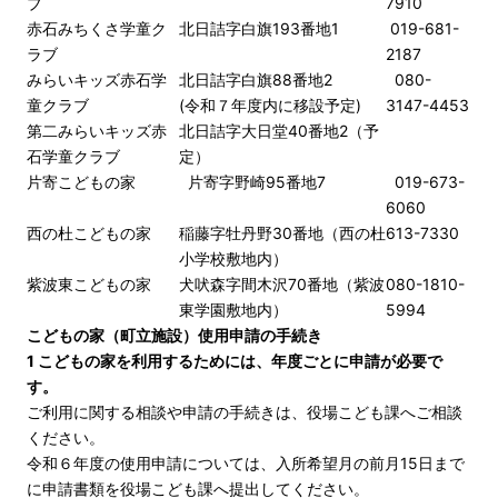
ブ
7910
赤石みちくさ学童ク
北日詰字白旗193番地1
019-681-
ラブ
2187
みらいキッズ赤石学
北日詰字白旗88番地2
080-
童クラブ
(令和７年度内に移設予定)
3147-4453
第二みらいキッズ赤
北日詰字大日堂40番地2（予
石学童クラブ
定）
片寄こどもの家
片寄字野崎95番地7
019-673-
6060
西の杜こどもの家
稲藤字牡丹野30番地（西の杜
613-7330
小学校敷地内）
紫波東こどもの家
犬吠森字間木沢70番地（紫波
080-1810-
東学園敷地内）
5994
こどもの家（町立施設）使用申請の手続き
1 こどもの家を利用するためには、年度ごとに申請が必要で
す。
ご利用に関する相談や申請の手続きは、役場こども課へご相談
ください。
令和６年度の使用申請については、入所希望月の前月15日まで
に申請書類を役場こども課へ提出してください。