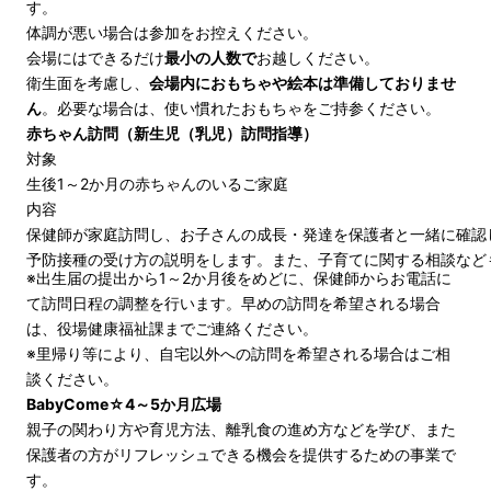
す。
体調が悪い場合は参加をお控えください。
会場にはできるだけ
最小の人数で
お越しください。
衛生面を考慮し、
会場内におもちゃや絵本は準備しておりませ
ん
。必要な場合は、使い慣れたおもちゃをご持参ください。
赤ちゃん訪問（新生児（乳児）訪問指導）
対象
生後1～2か月の赤ちゃんのいるご家庭
内容
保健師が家庭訪問し、お子さんの成長・発達を保護者と一緒に確認
予防接種の受け方の説明をします。また、子育てに関する相談など
※出生届の提出から1～2か月後をめどに、保健師からお電話に
て訪問日程の調整を行います。早めの訪問を希望される場合
は、役場健康福祉課までご連絡ください。
※里帰り等により、自宅以外への訪問を希望される場合はご相
談ください。
BabyCome☆4～5か月広場
親子の関わり方や育児方法、離乳食の進め方などを学び、また
保護者の方がリフレッシュできる機会を提供するための事業で
す。