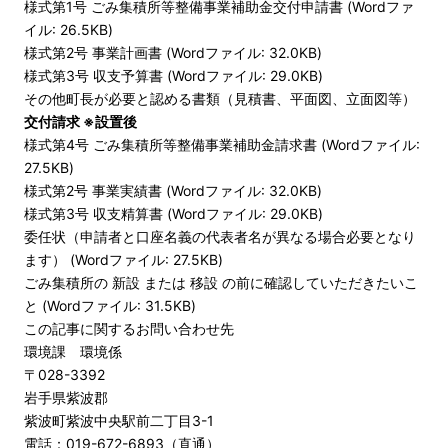
様式第1号 ごみ集積所等整備事業補助金交付申請書 (Wordファ
イル: 26.5KB)
様式第2号 事業計画書 (Wordファイル: 32.0KB)
様式第3号 収支予算書 (Wordファイル: 29.0KB)
その他町長が必要と認める書類（見積書、平面図、立面図等）
交付請求
※設置後
様式第4号 ごみ集積所等整備事業補助金請求書 (Wordファイル:
27.5KB)
様式第2号 事業実績書 (Wordファイル: 32.0KB)
様式第3号 収支精算書 (Wordファイル: 29.0KB)
委任状（申請者と口座名義の代表者名が異なる場合必要となり
ます） (Wordファイル: 27.5KB)
ごみ集積所の 新設 または 移設 の前に確認していただきたいこ
と (Wordファイル: 31.5KB)
この記事に関するお問い合わせ先
環境課 環境係
〒028-3392
岩手県紫波郡
紫波町紫波中央駅前二丁目3-1
電話：019-672-6893（直通）