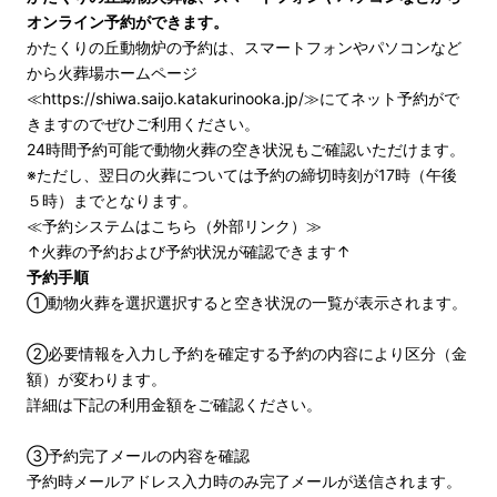
オンライン予約ができます。
かたくりの丘動物炉の予約は、スマートフォンやパソコンなど
から火葬場ホームページ
≪
https://shiwa.saijo.katakurinooka.jp/
≫にてネット予約がで
きますのでぜひご利用ください。
24時間予約可能で動物火葬の空き状況もご確認いただけます。
※ただし、翌日の火葬については予約の締切時刻が17時（午後
５時）までとなります。
≪
予約システムはこちら（外部リンク）
≫
↑火葬の予約および予約状況が確認できます↑
予約手順
①動物火葬を選択選択すると空き状況の一覧が表示されます。
②必要情報を入力し予約を確定する予約の内容により区分（金
額）が変わります。
詳細は下記の利用金額をご確認ください。
③予約完了メールの内容を確認
予約時メールアドレス入力時のみ完了メールが送信されます。