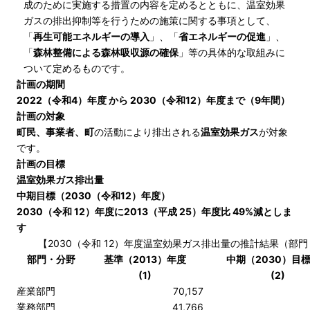
成のために実施する措置の内容を定めるとともに、温室効果
ガスの排出抑制等を行うための施策に関する事項として、
「
再生可能エネルギーの導入
」、「
省エネルギーの促進
」、
「
森林整備による森林吸収源の確保
」等の具体的な取組みに
ついて定めるものです。
計画の期間
2022（令和4）年度 から 2030（令和12）年度まで（9年間）
計画の対象
町民、事業者、町
の活動により排出される
温室効果ガス
が対象
です。
計画の目標
温室効果ガス排出量
中期目標（2030（令和12）年度）
2030（令和 12）年度に2013（平成 25）年度比 49%減としま
す
【2030（令和 12）年度温室効果ガス排出量の推計結果（部門・
部門・分野
基準（2013）年度
中期（2030）目
(1)
(2)
産業部門
70,157
業務部門
41,766