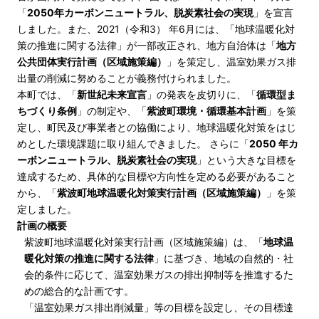
「
2050年カーボンニュートラル、脱炭素社会の実現
」を宣言
しました。また、2021（令和3） 年6月には、「地球温暖化対
策の推進に関する法律」が一部改正され、地方自治体は「
地方
公共団体実行計画（区域施策編）
」を策定し、温室効果ガス排
出量の削減に努めることが義務付けられました。
本町では、「
新世紀未来宣言
」の発表を皮切りに、「
循環型ま
ちづくり条例
」の制定や、「
紫波町環境・循環基本計画
」を策
定し、町民及び事業者との協働により、地球温暖化対策をはじ
めとした環境課題に取り組んできました。 さらに「
2050 年カ
ーボンニュートラル、脱炭素社会の実現
」という大きな目標を
達成するため、具体的な目標や方向性を定める必要があること
から、「
紫波町地球温暖化対策実行計画（区域施策編）
」を策
定しました。
計画の概要
紫波町地球温暖化対策実行計画（区域施策編）は、「
地球温
暖化対策の推進に関する法律
」に基づき、地域の自然的・社
会的条件に応じて、温室効果ガスの排出抑制等を推進するた
めの総合的な計画です。
「温室効果ガス排出削減量」等の目標を設定し、その目標達