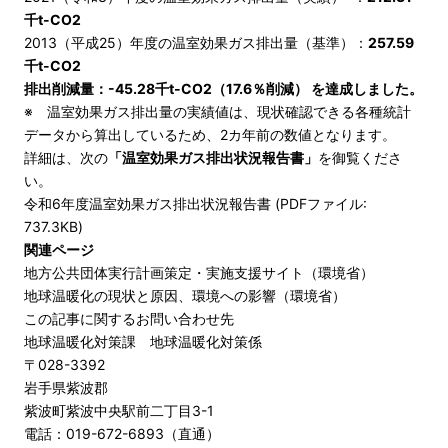
千t-CO
2
2013（平成25）年度の温室効果ガス排出量（基準）：
257.59
千t-CO
2
排出削減量：-45.28千t-CO
2
（17.6％削減） を達成しました。
※ 温室効果ガス排出量の実績値は、現状確認できる各種統計
データから算出しているため、2カ年前の数値となります。
詳細は、次の
「温室効果ガス排出状況報告書」
を御覧くださ
い。
令和6年度温室効果ガス排出状況報告書 (PDFファイル:
737.3KB)
関連ページ
地方公共団体実行計画策定・実施支援サイト（環境省）
地球温暖化の現状と原因、環境への影響（環境省）
この記事に関するお問い合わせ先
地球温暖化対策課 地球温暖化対策係
〒028-3392
岩手県紫波郡
紫波町紫波中央駅前二丁目3-1
電話：019-672-6893（直通）