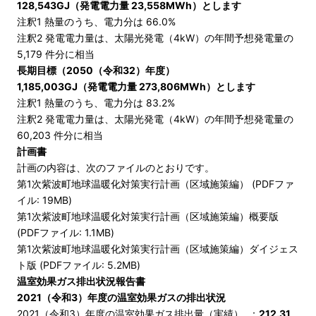
128,543GJ（発電電力量 23,558MWh）
とします
注釈1 熱量のうち、電力分は 66.0%
注釈2 発電電力量は、太陽光発電（4kW）の年間予想発電量の
5,179 件分に相当
長期目標（2050（令和32）年度）
1,185,003GJ（発電電力量 273,806MWh）
とします
注釈1 熱量のうち、電力分は 83.2%
注釈2 発電電力量は、太陽光発電（4kW）の年間予想発電量の
60,203 件分に相当
計画書
計画の内容は、次のファイルのとおりです。
第1次紫波町地球温暖化対策実行計画（区域施策編） (PDFファ
イル: 19MB)
第1次紫波町地球温暖化対策実行計画（区域施策編）概要版
(PDFファイル: 1.1MB)
第1次紫波町地球温暖化対策実行計画（区域施策編）ダイジェス
ト版 (PDFファイル: 5.2MB)
温室効果ガス排出状況報告書
2021（令和3）年度の温室効果ガスの排出状況
2021（令和3）年度の温室効果ガス排出量（実績） ：
212.31