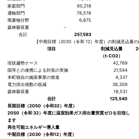
家庭部門
60,218
運輸部門
78,578
廃棄物分野
6,875
森林吸収量
－
合計
257,593
【中期目標（2030（令和 12）年度）の削減見込量
項目
削減見込量
2
（t-CO2）
現状趨勢ケース
42,769
国等との連携による対策の実施
21,594
本町独自の施策事業の推進
4,337
電力排出係数の低減
38,309
森林吸収量
18,531
合計
125,540
長期目標（2050（令和32）年度）
2050（令和 32）年度に温室効果ガス排出量実質ゼロを目指し
ます
再生可能エネルギー導入量
中期目標（2030（令和12）年度）