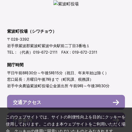
紫波町役場（シワチョウ）
〒028-3392
岩手県紫波郡紫波町紫波中央駅前二丁目3番地１
TEL：（代表）019-672-2111 FAX：019-672-2311
開庁時間
平日午前8時30分～午後5時15分（祝日、年末年始は除く）
窓口延長：月曜日午後7時まで（町民課、税務課）
岩手中央農協紫波町役場公金派出所 午前9時～午後3時30分
交通アクセス
このウェブサイトでは、サイトの利便性向上を目的にクッキーを
庁舎案内
使用しております。このまま本ウェブサイトをご利用いただく場
合、クッキーの使用に同意いただいたものとみなされます。