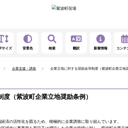
字サイズ
背景色
検索
翻訳
新着情報
コンテ
企業支援・誘致
企業立地に対する奨励金等制度（紫波町企業立地
制度（紫波町企業立地奨励条例）
域経済の活性化を図るため、積極的に企業誘致に取り組んでいます。
の区域内に事業所を新設又は増設した企業の皆様に対し、紫波町企業立