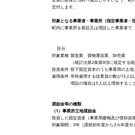
交付します。
対象となる事業者・事業所（指定事業者・
町内に事業所を新設又は増設した事業者で
区分
対象業種
製造業、貨物運送業、卸売業
（統計法第2条第9項に規定する
投資条件
投下固定資本のうち事業用の土地
雇用条件
常時雇用する従業員の数が15人
増設の場合は5人以上増加するこ
奨励金等の種類
（1）事業所立地奨励金
投資した固定資産（事業用建物及び償却資
対象期間：3年（課税初年度から3カ年度分