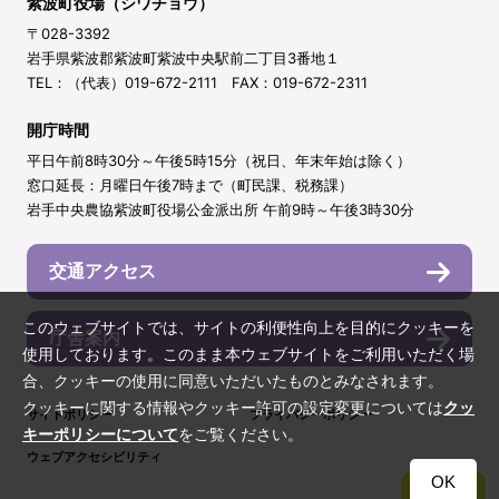
紫波町役場（シワチョウ）
〒028-3392
岩手県紫波郡紫波町紫波中央駅前二丁目3番地１
TEL：（代表）019-672-2111 FAX：019-672-2311
開庁時間
平日午前8時30分～午後5時15分（祝日、年末年始は除く）
窓口延長：月曜日午後7時まで（町民課、税務課）
岩手中央農協紫波町役場公金派出所 午前9時～午後3時30分
交通アクセス
このウェブサイトでは、サイトの利便性向上を目的にクッキーを
庁舎案内
使用しております。このまま本ウェブサイトをご利用いただく場
合、クッキーの使用に同意いただいたものとみなされます。
クッキーに関する情報やクッキー許可の設定変更については
クッ
サイトポリシー
プライバシーポリシー
キーポリシーについて
をご覧ください。
ウェブアクセシビリティ
OK
TOP