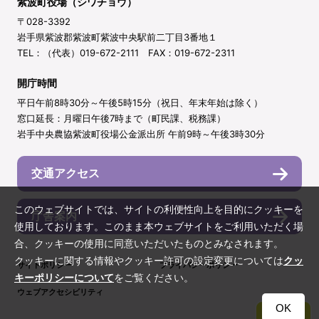
紫波町役場（シワチョウ）
〒028-3392
岩手県紫波郡紫波町紫波中央駅前二丁目3番地１
TEL：（代表）019-672-2111 FAX：019-672-2311
開庁時間
平日午前8時30分～午後5時15分（祝日、年末年始は除く）
窓口延長：月曜日午後7時まで（町民課、税務課）
岩手中央農協紫波町役場公金派出所 午前9時～午後3時30分
交通アクセス
このウェブサイトでは、サイトの利便性向上を目的にクッキーを
庁舎案内
使用しております。このまま本ウェブサイトをご利用いただく場
合、クッキーの使用に同意いただいたものとみなされます。
クッキーに関する情報やクッキー許可の設定変更については
クッ
サイトポリシー
プライバシーポリシー
キーポリシーについて
をご覧ください。
ウェブアクセシビリティ
OK
TOP