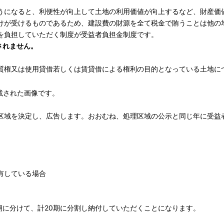
うになると、利便性が向上して土地の利用価値が向上するなど、財産価
けが受けるものであるため、建設費の財源を全て税金で賄うことは他の
を負担していただく制度が受益者負担金制度です。
されません。
質権又は使用貸借若しくは賃貸借による権利の目的となっている土地に
区域を決定し、広告します。おおむね、処理区域の公示と同じ年に受益
所有している場合
期に分けて、計20期に分割し納付していただくことになります。