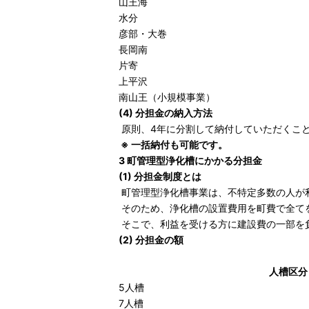
山王海
水分
彦部・大巻
長岡南
片寄
上平沢
南山王（小規模事業）
(4) 分担金の納入方法
原則、4年に分割して納付していただくこ
※ 一括納付も可能です。
3 町管理型浄化槽にかかる分担金
(1) 分担金制度とは
町管理型浄化槽事業は、不特定多数の人が
そのため、浄化槽の設置費用を町費で全て
そこで、利益を受ける方に建設費の一部を
(2) 分担金の額
人槽区分
5人槽
7人槽