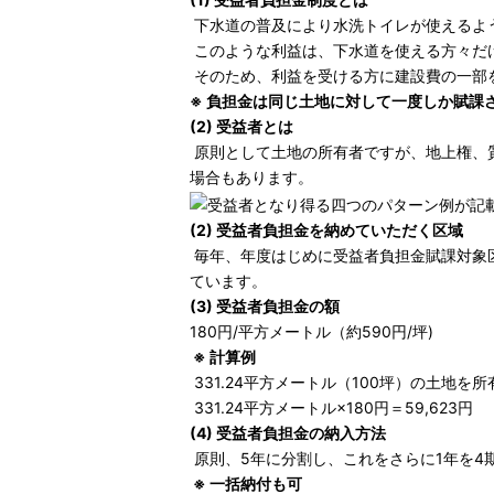
下水道の普及により水洗トイレが使えるよ
このような利益は、下水道を使える方々だ
そのため、利益を受ける方に建設費の一部
※ 負担金は同じ土地に対して一度しか賦課
(2) 受益者とは
原則として土地の所有者ですが、地上権、
場合もあります。
(2) 受益者負担金を納めていただく区域
毎年、年度はじめに受益者負担金賦課対象
ています。
(3) 受益者負担金の額
180円/平方メートル（約590円/坪)
※ 計算例
331.24平方メートル（100坪）の土地を
331.24平方メートル×180円＝59,623円
(4) 受益者負担金の納入方法
原則、5年に分割し、これをさらに1年を4
※ 一括納付も可