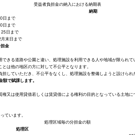
受益者負担金の納入における納期表
納期
30日まで
30日まで
月25日まで
2月末日まで
分担金
用できる道路や公園と違い、処理施設を利用できる人や地域が限られて
ことは他の地区の方に対して不公平となります。
負担していただき、不公平をなくし、処理施設を整備しようと設けられ
の金額で賦課します。
質権又は使用貸借若しくは賃貸借による権利の目的となっている土地に
なっています。
処理区域毎の分担金の額
処理区