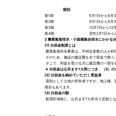
期別
第1期
6月1日から6月
第2期
9月1日から9月
第3期
12月1日から12
第4期
翌年2月1日から
2 農業集落排水・小規模集合排水にかかる
(1) 分担金制度とは
農業集落排水事業は、不特定多数の人が利
そのため、施設の建設費を全て税金で賄う
そこで、利益を受ける方に建設費の一部を
※ 分担金は公共ます1カ所につき、（3）
(2) 分担金を納めていただく受益者
原則として土地の所有者ですが、地上権、
場合もあります。
(3) 分担金の額
処理区域毎に、公共ます1カ所当り定額と