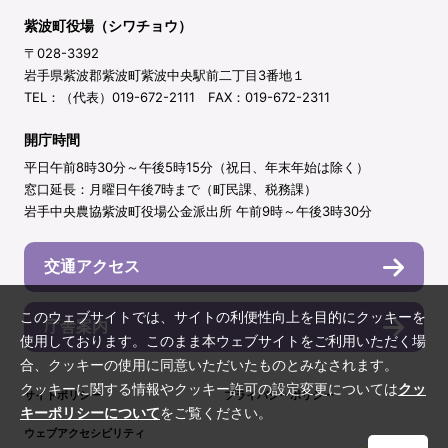
紫波町役場（シワチョウ）
〒028-3392
岩手県紫波郡紫波町紫波中央駅前二丁目3番地１
TEL：（代表）019-672-2111 FAX：019-672-2311
開庁時間
平日午前8時30分～午後5時15分（祝日、年末年始は除く）
窓口延長：月曜日午後7時まで（町民課、税務課）
岩手中央農協紫波町役場公金派出所 午前9時～午後3時30分
交通アクセス
このウェブサイトでは、サイトの利便性向上を目的にクッキーを
庁舎案内
使用しております。このまま本ウェブサイトをご利用いただく場
合、クッキーの使用に同意いただいたものとみなされます。
クッキーに関する情報やクッキー許可の設定変更については
クッ
サイトポリシー
プライバシーポリシー
キーポリシーについて
をご覧ください。
ウェブアクセシビリティ