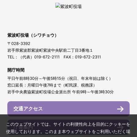
紫波町役場（シワチョウ）
〒028-3392
岩手県紫波郡紫波町紫波中央駅前二丁目3番地１
TEL：（代表）019-672-2111 FAX：019-672-2311
開庁時間
平日午前8時30分～午後5時15分（祝日、年末年始は除く）
窓口延長：月曜日午後7時まで（町民課、税務課）
岩手中央農協紫波町役場公金派出所 午前9時～午後3時30分
交通アクセス
このウェブサイトでは、サイトの利便性向上を目的にクッキーを
庁舎案内
使用しております。このまま本ウェブサイトをご利用いただく場