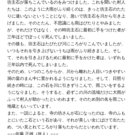
坊主石が落ちこんでいるのをみつけました。これを聞いた村人
たちは、このように大雨がふり続くのは、きっと坊主石のたた
りに違いないということになり、急いで坊主石を川から引き上
げました。そのとたん、不思議にも雨はぴたりとやみました
が、それだけではなく、その時坊主石に最初に手をつけた者が
三年ほどでぽっくり死んでしまいました。
その後も、坊主石はたびたび川にころがりこんでいましたが、
いつもそれを引き上げないうちは雨がふり続きました。そし
て、それを引き上げるために最初に手をかけた者は、いずれも
三年以内で死んでしまいました。
そのため、いつのころからか、川から離れた人目いつきやすい
洞の畠のまん中に置かれるようになりました。そして、日照り
続きの時には、この石を川に引きずりこんで、雨ごいをするよ
うになりました。そうすると、必ずこの川の流域だけに大雨が
ふって村人が助かったといわれます。そのため別の名を雨ごい
地蔵ともいっています。
また、一説によると、寺の坊さんが石になったのは、寺のふも
とにいたこ石という石があり、それが美しい女にばけて出たた
め、つい見とれてころがり落ちたからだといわれています。
−−−佐藤 正雄（故人）−−−