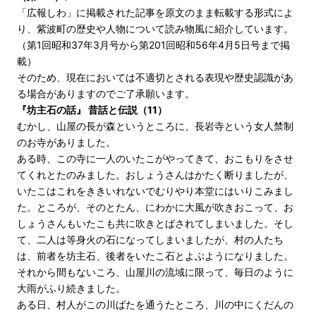
「広報しわ」に掲載された記事を原文のまま転載する形式によ
り、紫波町の歴史や人物について読み物風に紹介しています。
（第1回昭和37年3月号から第201回昭和56年4月5日号まで掲
載）
そのため、現在においては不適切とされる表現や歴史認識があ
る場合がありますのでご了承願います。
『坊主石の話』 昔話と伝説（11）
むかし、山屋の長が森というところに、長岩寺という女人禁制
のお寺がありました。
ある時、この寺に一人のいたこがやってきて、おこもりをさせ
てくれとたのみました。おしょうさんはかたく断りましたが、
いたこはこれをききいれないでむりやり本堂にはいりこみまし
た。ところが、そのとたん、にわかに大風が吹きおこって、お
しょうさんもいたこも共に吹きとばされてしまいました。そし
て、二人は等身火の石になってしまいましたが、村の人たち
は、前者を坊主石、後者をいたこ石とよぶようになりました。
それから間もないころ、山屋川の流域に限って、毎日のように
大雨がふり続きました。
ある日、村人がこの川ばたを通うたところ、川の中にくだんの