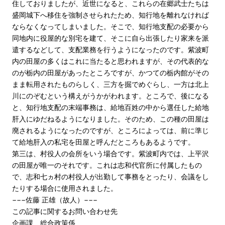
住しておりましたが、近世になると、これらの在郷武士たちは
盛岡城下へ移住を強制させられたため、知行地を離れなければ
ならなくなってしまいました。そこで、知行地支配の必要から
同地内に役屋的な別宅を建て、そこに自ら出張したり家来を派
遣するなどして、支配業務を行うようになったのです。紫波町
内の田屋の多くはこれに当たると思われますが、その代表的な
のが栃内の田屋があったところですが、かつての栃内館がその
まま転用されたものらしく、三方を掘でめぐらし、一方は北上
川にのぞむという構えがうかがわれます。ところで、後になる
と、知行地支配の末端事務は、給地百姓の中から選任した給地
肝入にゆだねるようになりました。そのため、この種の田屋は
廃されるようになったのですが、ところによっては、前に準じ
て給地肝入の私宅を田屋と呼んだところもあるようです。
第三は、村役人の会所をいう場合です。紫波町内では、上平沢
の田屋が唯一のそれです。これは志和代官所に付属したもの
で、志和七ヵ村の村役人が出勤して事務をとったり、会議をし
たりする場合に使用されました。
−−−佐藤 正雄（故人）−−−
この記事に関するお問い合わせ先
企画課 総合政策係