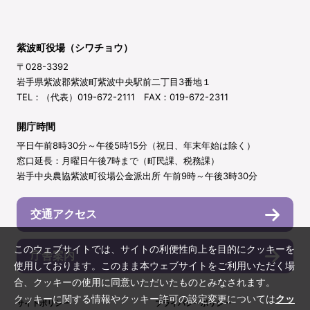
紫波町役場（シワチョウ）
〒028-3392
岩手県紫波郡紫波町紫波中央駅前二丁目3番地１
TEL：（代表）019-672-2111 FAX：019-672-2311
開庁時間
平日午前8時30分～午後5時15分（祝日、年末年始は除く）
窓口延長：月曜日午後7時まで（町民課、税務課）
岩手中央農協紫波町役場公金派出所 午前9時～午後3時30分
交通アクセス
このウェブサイトでは、サイトの利便性向上を目的にクッキーを
庁舎案内
使用しております。このまま本ウェブサイトをご利用いただく場
合、クッキーの使用に同意いただいたものとみなされます。
クッキーに関する情報やクッキー許可の設定変更については
クッ
サイトポリシー
プライバシーポリシー