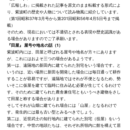
「広報しわ」に掲載された記事を原文のまま転載する形式によ
り、紫波町の歴史や人物について読み物風に紹介しています。
（第1回昭和37年3月号から第201回昭和56年4月5日号まで掲
載）
そのため、現在においては不適切とされる表現や歴史認識があ
る場合がありますのでご了承願います。
『田屋』 屋号や地名の話（1）
紫波町内には、田屋と呼ばれる屋号や地名が方々にあります
が、これにはおよそ三つの場合があるようです。
第一は、遠隔地の新田内に建てられた別宅をいう場合です。と
いうのは、近い場所に新田を開発した場合には毎日通って耕作
することが容易ですが、遠隔地ではそれが不便となるため、勢
いそこに仮屋を建てて臨時に住み込む必要が生じてくるわけで
す。そのために建てられた農舎兼住宅ともいうべき建物をさし
て田屋と称する場合があります。
そしてそれが山畑に建てられ場合には「山屋」となるわけで
す。発生的には最も古い型とみるべきでしょう。
第二は、近世武士の知行地内に建てられた別宅（役屋）をいう
場合です。中世の地頭たちは、それぞれ所領内に館を構えて居