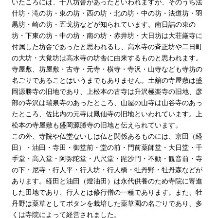
いたころには、十八坊舎があったといわれますが、そのうち法
什坊・滝の坊・東の坊・西の坊・北の坊・中の坊・法道坊・羽
黒坊・崎の坊・五戈坊などが知られています。南日詰の東の
坊・下東の坊・中の坊・南の坊・赤井坊・大日坊は大荘厳寺に
付属した坊舎であったと思われるし、高水寺の斉正坊や二日町
の大坊・大覚坊は高水寺の坊舎に由来するものと思われます。
寺屋敷、坊屋敷・古寺・元寺・横寺・寺沢・山寺なども寺坊の
名ごりであることはいうまでもありません。土舘の寺屋敷は盛
岡源勝寺の旧地であり、上松本の古寺は升沢極楽寺の旧地、彦
部の寺沢は瑞泉寺のあったところ、山屋の山寺は山谷寺のあっ
たところ、佐比内の元寺は鳳仙寺の旧地といわれています。上
松本の寺屋敷も盛岡源勝寺の旧地と伝えられています。
この外、寺院や仏堂ないしは仏と関係あるものには、京田（経
田）・油田・寺田・御堂前・堂の前・門前薬師堂・大日堂・千
手堂・高入堂・阿弥陀堂・八尺堂・毘沙門・不動・観音前・寺
の下・尼寺・行人平・行人坊・行人橋・牡丹野・牡丹森などが
あります。経田と油田（燈油田）は永代供養のため寺院に寄進
した田地であり、行人とは修行僧の一種であります。また、牡
丹野は薬草としてボタンを栽培した薬草園の名ごりであり、多
くは寺院によって経営されました。