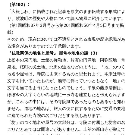
（第192）〉
「広報しわ」に掲載された記事を原文のまま転載する形式によ
り、紫波町の歴史や人物について読み物風に紹介しています。
（第1回昭和37年3月号から第201回昭和56年4月5日号まで掲
載）
そのため、現在においては不適切とされる表現や歴史認識があ
る場合がありますのでご了承願います。
『仏教関係の地名と屋号』 屋号や地名の話（3）
上松本の東円地、土舘の弥勒地、片寄の円満地・阿弥陀地・常
泉地、桜町の戈土地。北田の道地などのように、「地」のつく
地名や屋号は、寺院に由来するものと思われます。本来は寺の
文字を用いていたものが、廃寺に伴っていつともなく「地」の
文字を当てるようになったものでしょう。平泉の藤原清衡は、
ほぼ今の大字くらいの地域に一ヵ寺を建立したと伝えられます
が、これらの中には、その寺院跡であったものもあるかも知れ
ません。道地の地名は、旅人の便に供するるために交通の要地
に建てられた寺院の名ごりだとする説もあります。
「坊」のつく地名や屋号の大部分は、寺院に付属した坊舎の名
ごりだとみてほぼ間違いがありません。土舘の新山寺が栄えて