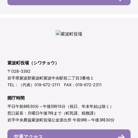
紫波町役場（シワチョウ）
〒028-3392
岩手県紫波郡紫波町紫波中央駅前二丁目3番地１
TEL：（代表）019-672-2111 FAX：019-672-2311
開庁時間
平日午前8時30分～午後5時15分（祝日、年末年始は除く）
窓口延長：月曜日午後7時まで（町民課、税務課）
岩手中央農協紫波町役場公金派出所 午前9時～午後3時30分
交通アクセス