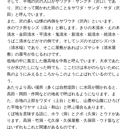
そして、平地の沢の入口がサワグチ・サングチ（沢口）であ
り、沢にそって開かれた田のことをサワダ・サンダ・サダ（沢
田）と呼んでいます。
また、沢の多い山懐の内側をサワウチ（沢内）といいます。
水のワク所をシズ（清水）と称します。きりの木清水・えの木
清水・金田清水・平清水・鬼清水・新清水・箱清水・焼清水・
うばこ清水などがその例です。そしてシズのそばがシズバタ
（清水端）であり、そこに屋敷があればシズヤシキ（清水屋
敷）の屋号が生じるわけです。
低地の中に孤立した微高地を中島と呼んでいます。大水であた
りが水びたしになった時でも、ここだけは水がのらないために
島のようにみえるところからこのようによばれているのでしょ
う。
あたりより高い場所（多くは自然堤防）に水田が開かれると、
高田・岡田・作岡などの地名で呼ばれるようになります。ま
た、台地の上部をワダイ（上台）と称し、山麓や山腹にひろげ
た平地をワヤマ（上山・和山）と呼ぶ場合もあります。
くぼ地を意味する語に、ホラ（洞）とクボ（久保）とウドがあ
ります。高洞・竹洞・七久保・久保屋敷・久保田・ウド坂など
はいずれもこれと関連があるものです。