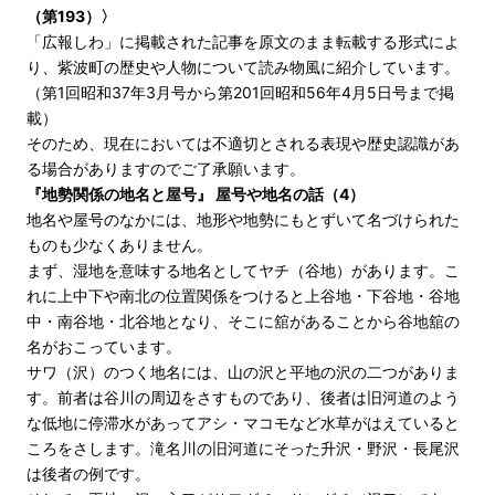
（第193）〉
「広報しわ」に掲載された記事を原文のまま転載する形式によ
り、紫波町の歴史や人物について読み物風に紹介しています。
（第1回昭和37年3月号から第201回昭和56年4月5日号まで掲
載）
そのため、現在においては不適切とされる表現や歴史認識があ
る場合がありますのでご了承願います。
『地勢関係の地名と屋号』 屋号や地名の話（4）
地名や屋号のなかには、地形や地勢にもとずいて名づけられた
ものも少なくありません。
まず、湿地を意味する地名としてヤチ（谷地）があります。こ
れに上中下や南北の位置関係をつけると上谷地・下谷地・谷地
中・南谷地・北谷地となり、そこに舘があることから谷地舘の
名がおこっています。
サワ（沢）のつく地名には、山の沢と平地の沢の二つがありま
す。前者は谷川の周辺をさすものであり、後者は旧河道のよう
な低地に停滞水があってアシ・マコモなど水草がはえていると
ころをさします。滝名川の旧河道にそった升沢・野沢・長尾沢
は後者の例です。