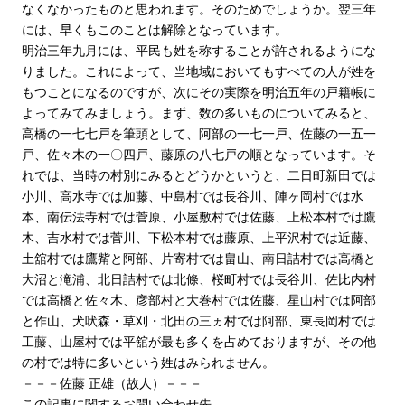
なくなかったものと思われます。そのためでしょうか。翌三年
には、早くもこのことは解除となっています。
明治三年九月には、平民も姓を称することが許されるようにな
りました。これによって、当地域においてもすべての人が姓を
もつことになるのですが、次にその実際を明治五年の戸籍帳に
よってみてみましょう。まず、数の多いものについてみると、
高橋の一七七戸を筆頭として、阿部の一七一戸、佐藤の一五一
戸、佐々木の一〇四戸、藤原の八七戸の順となっています。そ
れでは、当時の村別にみるとどうかというと、二日町新田では
小川、高水寺では加藤、中島村では長谷川、陣ヶ岡村では水
本、南伝法寺村では菅原、小屋敷村では佐藤、上松本村では鷹
木、吉水村では菅川、下松本村では藤原、上平沢村では近藤、
土舘村では鷹觜と阿部、片寄村では畠山、南日詰村では高橋と
大沼と滝浦、北日詰村では北條、桜町村では長谷川、佐比内村
では高橋と佐々木、彦部村と大巻村では佐藤、星山村では阿部
と作山、犬吠森・草刈・北田の三ヵ村では阿部、東長岡村では
工藤、山屋村では平舘が最も多くを占めておりますが、その他
の村では特に多いという姓はみられません。
－－－佐藤 正雄（故人）－－－
この記事に関するお問い合わせ先