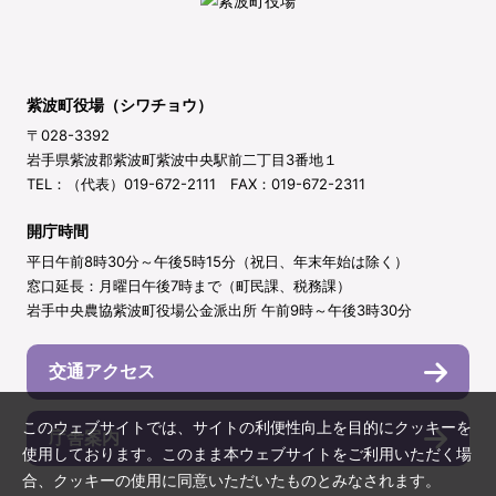
紫波町役場（シワチョウ）
〒028-3392
岩手県紫波郡紫波町紫波中央駅前二丁目3番地１
TEL：（代表）019-672-2111 FAX：019-672-2311
開庁時間
平日午前8時30分～午後5時15分（祝日、年末年始は除く）
窓口延長：月曜日午後7時まで（町民課、税務課）
岩手中央農協紫波町役場公金派出所 午前9時～午後3時30分
交通アクセス
このウェブサイトでは、サイトの利便性向上を目的にクッキーを
庁舎案内
使用しております。このまま本ウェブサイトをご利用いただく場
合、クッキーの使用に同意いただいたものとみなされます。