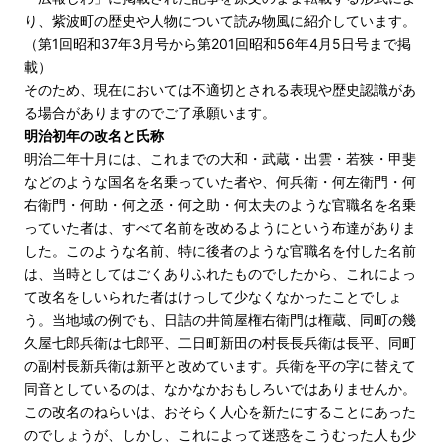
り、紫波町の歴史や人物について読み物風に紹介しています。
（第1回昭和37年3月号から第201回昭和56年4月5日号まで掲
載）
そのため、現在においては不適切とされる表現や歴史認識があ
る場合がありますのでご了承願います。
明治初年の改名と氏称
明治二年十月には、これまでの大和・武蔵・出雲・若狭・甲斐
などのような国名を名乗っていた者や、何兵衛・何左衛門・何
右衛門・何助・何之丞・何之助・何太夫のような官職名を名乗
っていた者は、すべて名前を改めるようにという布達がありま
した。このような名前、特に後者のような官職名を付した名前
は、当時としてはごくありふれたものでしたから、これによっ
て改名をしいられた者はけっして少なくなかったことでしょ
う。当地域の例でも、日詰の井筒屋権右衛門は権蔵、同町の幾
久屋七郎兵衛は七郎平、二日町新田の村長長兵衛は長平、同町
の副村長新兵衛は新平と改めています。兵衛を平の字に替えて
同音としているのは、なかなかおもしろいではありませんか。
この改名のねらいは、おそらく人心を新たにすることにあった
のでしょうが、しかし、これによって迷惑をこうむった人も少