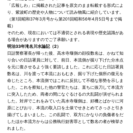
「広報しわ」に掲載された記事を原文のまま転載する形式によ
り、紫波町の歴史や人物について読み物風に紹介しています。
（第1回昭和37年3月号から第201回昭和56年4月5日号まで掲
載）
そのため、現在においては不適切とされる表現や歴史認識があ
る場合がありますのでご了承願います。
明治33年滝名川水論記（2）
日詰警察署長が帰った後、高水寺堰側の顔役数名は、かねて知
り合いの日詰署員に対して、前日、本流側が掘り下げた分水点
を元に復させるよう強く要請しました。これに応じた日詰署員
数名は、川を渡って本流におもむき、掘り下げた個所の復元を
命じたところ、本流側ではこれに反抗して不穏な形勢を示しま
した。これを察知した他の警官たちは、直ちに抜刀して本流方
に突入したため、両者の間になぐるけるの大乱闘が演ぜられま
した。対岸でこれをみていた高水寺堰側は、好機とばかりに河
原にとびおり、本流の取入口を土俵でせきとめてさっさと引き
揚げてしまいました。この乱闘で、双方にかなりの負傷者をだ
したほか本流方からは公務執行妨害罪として数名の者が検挙さ
れました。