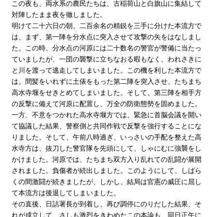
この夜も、両水系の農民たちは、古稲荷山と白旗山に集結して
対陣したまま夜を徹しました。
明けて二十六日の朝、二百余名の精鋭を三手に分けた本流方で
は、まず、第一陣を分水点に突入させて攻撃の矢をはなしまし
た。この時、分水点の河原には二十数名の警官が警備に当たっ
ていましたが、一団の襲撃に立ちなおる暇もなく、われさきに
と川を渡って逃走してしまいました。この機を利した本流方で
は、間髪をいれずに土俵をもった第二陣を突入させ、たちまち
高水寺堰をせきとめてしまいました。そして、第三陣を相手方
の反撃に備えて河原に配置し、万全の防衛態勢を固めました。
一方、不意をつかれた高水寺堰方では、緊急に首脳会議を開い
て協議した結果、警察側と共同作戦で反撃を強行することにな
りました。そして、午前八時過ぎ、いっさいの手配を整えた高
水寺方は、抜刀した警官隊を先頭にして、しゃにむに強襲をし
かけました。河原では、たちまち双方入り乱れての乱闘が展開
されました。負傷者が続出しました。このようにして、しばら
くの間激闘が続きましたが、しかし、結局は官憲の威圧に屈し
て本流方は後退してしまいました。
その直後、日詰署長が到着し、再び調停にのりだした結果、そ
れが成立して、さしも激烈をきわめたこの本論も、同日正午に