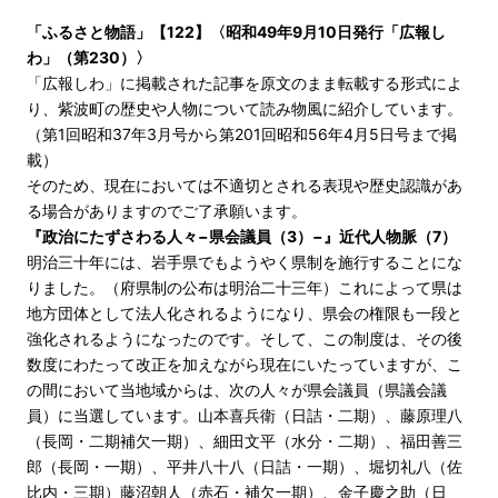
「ふるさと物語」【122】〈昭和49年9月10日発行「広報し
わ」（第230）〉
「広報しわ」に掲載された記事を原文のまま転載する形式によ
り、紫波町の歴史や人物について読み物風に紹介しています。
（第1回昭和37年3月号から第201回昭和56年4月5日号まで掲
載）
そのため、現在においては不適切とされる表現や歴史認識があ
る場合がありますのでご了承願います。
『政治にたずさわる人々−県会議員（3）−』近代人物脈（7）
明治三十年には、岩手県でもようやく県制を施行することにな
りました。（府県制の公布は明治二十三年）これによって県は
地方団体として法人化されるようになり、県会の権限も一段と
強化されるようになったのです。そして、この制度は、その後
数度にわたって改正を加えながら現在にいたっていますが、こ
の間において当地域からは、次の人々が県会議員（県議会議
員）に当選しています。山本喜兵衛（日詰・二期）、藤原理八
（長岡・二期補欠一期）、細田文平（水分・二期）、福田善三
郎（長岡・一期）、平井八十八（日詰・一期）、堀切礼八（佐
比内・三期）藤沼朝人（赤石・補欠一期）、金子慶之助（日