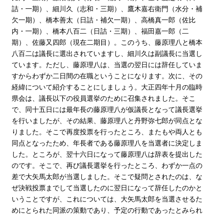
詰・一期）、細川久（志和・三期）、鷹木嘉右衛門（水分・補
欠一期）、橋本善太（日詰・補欠一期）、高橋真一郎（佐比
内・一期）、橋本八百二（日詰・三期）、福田嘉一郎（二
期）、佐藤又四郎（現在二期目）。このうち、藤原理八と橋本
八百二は議長に選出されていますし、細川久は副議長に当選し
ています。ただし、藤原理八は、当選の翌日には辞任していま
すからわずか二日間の在職ということになります。次に、その
経緯について紹介することにしましょう。大正四年十月の臨時
県会は、議長以下の役員選挙のために召集されました。そこ
で、同十五日には最年長の藤原理八が仮議長となって議長選挙
を行いましたが、その結果、藤原理八と丹野弥七郎が同点とな
りました。そこで再度投票を行ったところ、またもや両人とも
同点となったため、年長者である藤原理八を当選者に決定しま
した。ところが、翌十六日になって藤原理八は辞表を提出した
のです。そこで、再び議長選挙を行ったところ、わずか一点の
差で大矢馬太郎が当選しました。そこで疑問とされたのは、な
ぜ決戦投票までして当選したのに翌日になって辞任したのかと
いうことですが、これについては、大矢馬太郎を当選させるた
めにとられた同派の策動であり、予定の行動であったとみられ