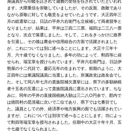
身議員から印鑑を託されて歳費の受領を任されていたといわれ
ます。大隈重信を崇敬していましたが、その反面、政敵であり
ながら原敬に対しても敬意をよせていたようです。大正四年三
月の総選挙には、日詰の平井六右衛門も立候補して両者競争と
なりましたが、結果は、平井は三四二三票、福田は二三八一票
となり、次点で落選しました。そして、これをきっかけに政界
を引退し、その後は農会や信用組合の方面で活躍されました
が、これについては別に述べることにします。大正十三年十
月、六十歳でなくなりました。多年の功によって、勲四等に叔
せられ、瑞宝章を授けられています。平井六右衛門は、日詰伊
勢屋の十二代目で、慶応元年の生まれです。前期のように、大
正四年には衆議院議員に当選しました。所属政党は政友会でし
た。そして同八年七月の貴族院補欠選挙には、県下の多額納税
者十五名の互選によって貴族院議員に選出されています。ちな
みに、同年の平井の直接国税納入額は三二八○円余で、郡内で
は徳田村の昆清蔵に次いで二位であり、県下では七番目でし
た。議員としての外、経済界や地方振興の面でも活躍されてい
ますが、これについては別項で述べることにします。功によっ
て勲四等瑞宝章を授与されました。任期中の大正十年十月、五
十七歳でなくなられました。