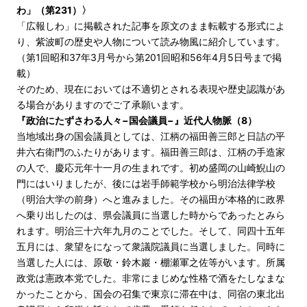
わ」（第231）〉
「広報しわ」に掲載された記事を原文のまま転載する形式によ
り、紫波町の歴史や人物について読み物風に紹介しています。
（第1回昭和37年3月号から第201回昭和56年4月5日号まで掲
載）
そのため、現在においては不適切とされる表現や歴史認識があ
る場合がありますのでご了承願います。
『政治にたずさわる人々−国会議員−』近代人物脈（8）
当地域出身の国会議員としては、江柄の福田善三郎と日詰の平
井六右衛門のふたりがあります。福田善三郎は、江柄の手造家
の人で、慶応元年十一月の生まれです。初め盛岡の山崎鯢山の
門にはいりましたが、後には岩手師範学校から明治法律学校
（明治大学の前身）へと進みました。その福田が本格的に政界
へ乗り出したのは、県会議員に当選した時からであったとみら
れます。明治三十六年九月のことでした。そして、同四十五年
五月には、衆望をになって衆議院議員に当選しました。同時に
当選した人には、原敬・鈴木巖・棚瀬軍之佐等がいます。所属
政党は憲政本党でした。非常にまじめな性格で酒をたしなまな
かったことから、国会の召集で東京に滞在中は、同宿の東北出