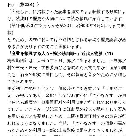
わ」（第234）〉
「広報しわ」に掲載された記事を原文のまま転載する形式によ
り、紫波町の歴史や人物について読み物風に紹介しています。
（第1回昭和37年3月号から第201回昭和56年4月5日号まで掲
載）
そのため、現在においては不適切とされる表現や歴史認識があ
る場合がありますのでご了承願います。
『産業を振興する人々−梅沢勘四郎−』近代人物脈（11）
梅沢勘四郎は、天保五年三月、赤沢に生まれました。旧制赤沢
村の村長・戸長・学務委員などを勤めた人物ですが、産業の面
でも、石灰の肥効に着目して、その製造と普及のために活躍し
ておられます。
明治初年の肥料といえば、藩政時代に引き続いて「うまやご
え」が中心であり、金肥としてはわずかに「さかなかす」が用
いられる程度で、無機質肥料の利用はまだ行われておりません
でした。ところが、明治三年に江刺県の役人が肥料として石灰
を用いることを奨励したため、上閉伊郡宮守村でその製造が行
われるようになりました。当時、「さかなかす」の価格が高か
ったためその利用は一部の上農階級に限られておりましたが、