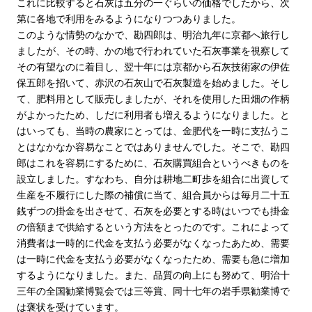
これに比較すると石灰は五分の一ぐらいの価格でしたから、次
第に各地で利用をみるようになりつつありました。
このような情勢のなかで、勘四郎は、明治九年に京都へ旅行し
ましたが、その時、かの地で行われていた石灰事業を視察して
その有望なのに着目し、翌十年には京都から石灰技術家の伊佐
保五郎を招いて、赤沢の石灰山で石灰製造を始めました。そし
て、肥料用として販売しましたが、それを使用した田畑の作柄
がよかったため、しだに利用者も増えるようになりました。と
はいっても、当時の農家にとっては、金肥代を一時に支払うこ
とはなかなか容易なことではありませんでした。そこで、勘四
郎はこれを容易にするために、石灰購買組合というべきものを
設立しました。すなわち、自分は耕地二町歩を組合に出資して
生産を不履行にした際の補償に当て、組合員からは毎月二十五
銭ずつの掛金を出させて、石灰を必要とする時はいつでも掛金
の倍額まで供給するという方法をとったのです。これによって
消費者は一時的に代金を支払う必要がなくなったあため、需要
は一時に代金を支払う必要がなくなったため、需要も急に増加
するようになりました。また、品質の向上にも努めて、明治十
三年の全国勧業博覧会では三等賞、同十七年の岩手県勧業博で
は褒状を受けています。