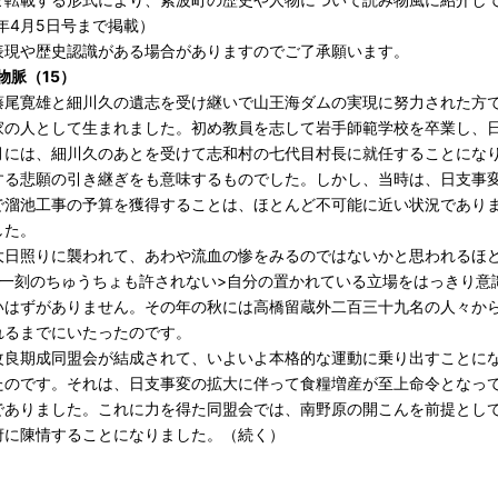
6年4月5日号まで掲載）
表現や歴史認識がある場合がありますのでご了承願います。
物脈（15）
藤尾寛雄と細川久の遺志を受け継いで山王海ダムの実現に努力された方
家の人として生まれました。初め教員を志して岩手師範学校を卒業し、
月には、細川久のあとを受けて志和村の七代目村長に就任することにな
する悲願の引き継ぎをも意味するものでした。しかし、当時は、日支事
で溜池工事の予算を獲得することは、ほとんど不可能に近い状況であり
した。
大日照りに襲われて、あわや流血の惨をみるのではないかと思われるほ
や一刻のちゅうちょも許されない>自分の置かれている立場をはっきり意
いはずがありません。その年の秋には高橋留蔵外二百三十九名の人々か
れるまでにいたったのです。
改良期成同盟会が結成されて、いよいよ本格的な運動に乗り出すことに
たのです。それは、日支事変の拡大に伴って食糧増産が至上命令となっ
でありました。これに力を得た同盟会では、南野原の開こんを前提とし
府に陳情することになりました。（続く）