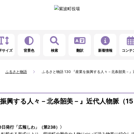
字サイズ
背景色
検索
翻訳
新着情報
コンテ
ふるさと物語
ふるさと物語 130 『産業を振興する人々－北条韶美－』
業を振興する人々－北条韶美－』近代人物脈（15
10日発行「広報しわ」（第238）〉
ま転載する形式により、紫波町の歴史や人物について読み物風に紹介し