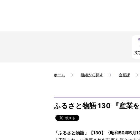
文
ホーム
組織から探す
企画課
ふるさと物語 130 『産
「ふるさと物語」【130】〈昭和50年5月
「広報しわ」に掲載された記事を原文のま