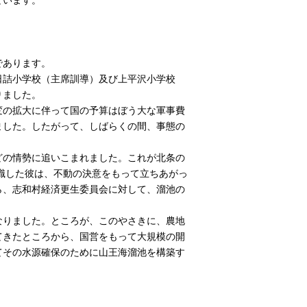
であります。
日詰小学校（主席訓導）及び上平沢小学校
りました。
変の拡大に伴って国の予算はぼう大な軍事費
ました。したがって、しばらくの間、事態の
どの情勢に追いこまれました。これが北条の
識した彼は、不動の決意をもって立ちあがっ
ら、志和村経済更生委員会に対して、溜池の
なりました。ところが、このやさきに、農地
てきたところから、国営をもって大規模の開
てその水源確保のために山王海溜池を構築す