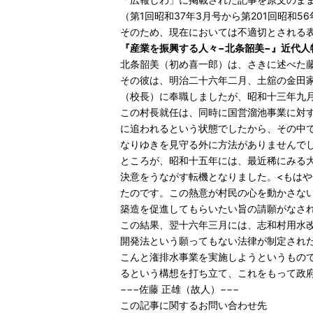
（第1回昭和37年3月号から第201回昭和5
そのため、現在においては不適切とされる
『産業を振興する人々−北条韶美−』近代人
北条韶美（初め喜一郎）は、さきに述べた
その彼は、明治二十六年二月、土舘の金田
（校長）に奉職しましたが、昭和十三年九
この村長就任は、同時に国営溜池事業に対
に追われるという状態でしたから、その中
なりゆきを見守る外に方法がありませんで
ところが、昭和十五年には、最近稀にみる
決意をうながす転機となりました。<もは
たのです。この熱意が村民の心を動かさな
築造を促進してもらいたい旨の請願がなさ
この結果、翌十六年三月には、志和村用水
開発法という願ってもない法律が制定され
こんと潅排水事業を実施しようというもの
るという構想を打ち立て、これをもって政
−−−佐藤 正雄（故人）−−−
この記事に関するお問い合わせ先