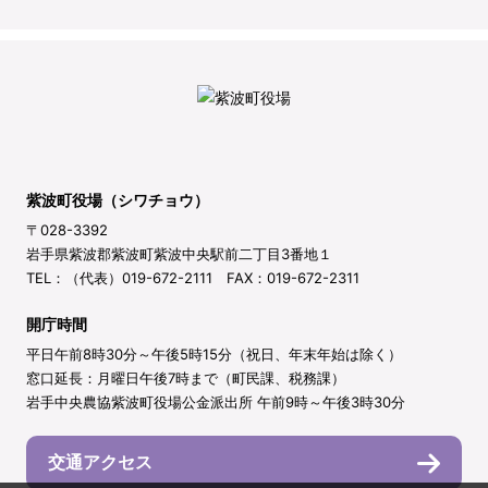
紫波町役場（シワチョウ）
〒028-3392
岩手県紫波郡紫波町紫波中央駅前二丁目3番地１
TEL：（代表）019-672-2111 FAX：019-672-2311
開庁時間
平日午前8時30分～午後5時15分（祝日、年末年始は除く）
窓口延長：月曜日午後7時まで（町民課、税務課）
岩手中央農協紫波町役場公金派出所 午前9時～午後3時30分
交通アクセス