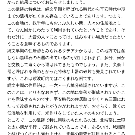
かった結果についてお知らせしましょう。
この遺跡の特色は、縄文早期と呼ばれる時代から平安時代中期
までの遺構がたくさん存在していることであります。つまり、
この台地は、数千年にもおよぶ久しい間、人々の住居地とし
て、なん回かにわたって利用されていたということであり、そ
れだけに、大昔の人々にとっては、住みやすい場所だったとい
うことを意味するものであります。
縄文早期の住居跡とみられるタテアナからは、この地方では産
しない黒曜石の石器の出ているのが注目されます。多分、何か
と交換して遠くから運ばれてきたものでしょう。また、尖低土
器と呼ばれる底のとがった特殊な土器の破片も発見されていま
すが、これは紫波町内ではごくまれな例です。
縄文中期の住居跡は、一六～一八棟分確認されていますが、こ
のことは、とりもなおさず、この地に集落が形成されていたこ
とを意味するものです。平安時代の住居跡は少くとも三回にわ
たって改築されたあとがうかがわれますが、おそらく、近くの
低湿地を利用して、米作りをしていた人々のものでしょう。
ところで、この遺跡で特に興味のもたれるのは、北端部に土塁
と太い溝が平行して残されていることです。あるいは、城柵跡
と結びつくのかも知れません。来年の調査が注目されるところ