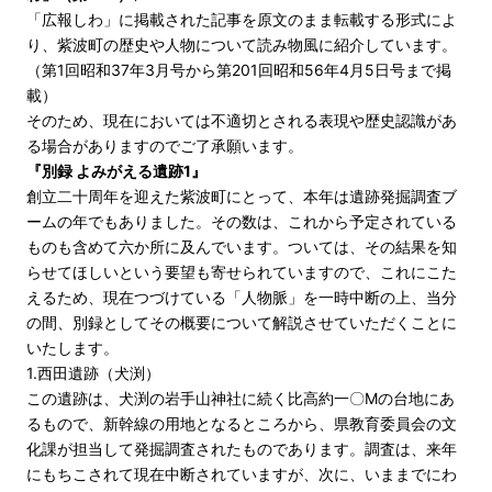
「広報しわ」に掲載された記事を原文のまま転載する形式によ
り、紫波町の歴史や人物について読み物風に紹介しています。
（第1回昭和37年3月号から第201回昭和56年4月5日号まで掲
載）
そのため、現在においては不適切とされる表現や歴史認識があ
る場合がありますのでご了承願います。
『別録 よみがえる遺跡1』
創立二十周年を迎えた紫波町にとって、本年は遺跡発掘調査ブ
ームの年でもありました。その数は、これから予定されている
ものも含めて六か所に及んでいます。ついては、その結果を知
らせてほしいという要望も寄せられていますので、これにこた
えるため、現在つづけている「人物脈」を一時中断の上、当分
の間、別録としてその概要について解説させていただくことに
いたします。
1.西田遺跡（犬渕）
この遺跡は、犬渕の岩手山神社に続く比高約一〇Mの台地にあ
るもので、新幹線の用地となるところから、県教育委員会の文
化課が担当して発掘調査されたものであります。調査は、来年
にもちこされて現在中断されていますが、次に、いままでにわ