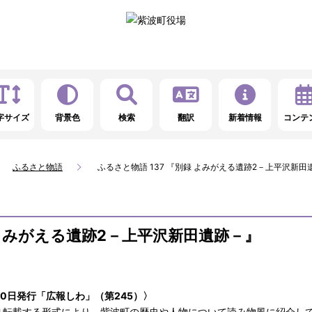
字サイズ
背景色
検索
翻訳
新着情報
コンテ
ふるさと物語
ふるさと物語 137 『別録 よみがえる遺跡2－上平沢新田
 よみがえる遺跡2－上平沢新田遺跡－』
10日発行「広報しわ」（第245）〉
ま転載する形式により、紫波町の歴史や人物について読み物風に紹介し