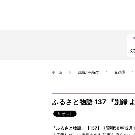
文
ホーム
組織から探す
企画課
ふるさと物語 137 『別録
「ふるさと物語」【137】〈昭和50年12月
「広報しわ」に掲載された記事を原文のま