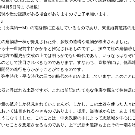
6年4月5日号まで掲載）
表現や歴史認識がある場合がありますのでご了承願います。
－』
丘（比高約一M）の南縁部に立地しているものであり、東北縦貫道路の
柱の建物跡一棟が発見された外、多数の遺構や遺物が検出されました。
から十一世紀前半にかかると推定されるものですし、掘立て柱の建物跡
の地方の歴史が文献の上では明らかでない時代であり、いうならばなぞ
ものとして注目されべきものであります。すなわち、直接的には、低温
田開発の進行をうかがうことができるのです。
・弥生時代・平安時代の三つの時代のものが出土しています。このこと
エ器と呼ばれる土器ですが、これは前記のたてあな住店や掘立て柱住居
小量の破片しか発見されていませんが、しかし、この土器を使った人々
において注目されるべきものであります。従来、当地域からは、あまり
ようになりました。このことは、中央政府の手によって志波城を中心に
ていたことを想定させるものであり、上平沢新田遺跡もまたその一端を