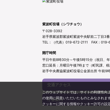
紫波町役場（シワチョウ）
〒028-3392
岩手県紫波郡紫波町紫波中央駅前二丁目3番
TEL：（代表）019-672-2111 FAX：019-6
開庁時間
平日午前8時30分～午後5時15分（祝日、
窓口延長：月曜日午後7時まで（町民課、税
岩手中央農協紫波町役場公金派出所 午前9時
交通アクセス
このウェブサイトでは、サイトの利便性向
の使用に同意いただいたものとみなされま
庁舎案内
クッキーに関する情報やクッキー許可の設