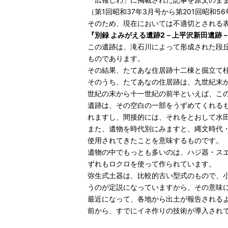
（第1回昭和37年3月号から第201回昭和5
そのため、現在においては不適切とされる
『別録 よみがえる遺跡2－上平沢新田遺跡
この遺跡は、滝石川によって形成された段
ものであります。
その結果、たてあな住居跡十二棟と掘立て
そのうち、たてあなの住居跡は、九世紀末
世紀の末から十一世紀の前半といえば、こ
遺跡は、その空白の一部をうずめてくれる
れますし、間接的には、それをとおして水
また、遺物を時代別にみますと、縄文時代
使用されてきたことを意味するものです。
遺物の中でもっとも多いのは、ハジ器・ス
ずれもロクロを使って作られています。
弥生式土器は、比較的古い型式のもので、
うのが定説になっていますから、その意味
最近になって、各地から出土が報告される
前から、すでにイネ作りの技術が導入され