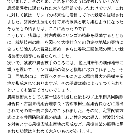
ていました。そのため、これをどのように改善していくかが、
農業指導者に課せられた大きな問題であったわけですが、これ
に対して彼は、リンゴの将来性に着目してその栽培を提唱され
ました。猪原が生涯をかけて果樹振興と取り組むようになった
そもそもの始まりは、ここにあったのです。
こうして、猪原は、村内農家にリンゴの植栽を奨励するととも
に、栽培技術の統一を図って大樹仕立ての剪定や地域の実情に
合った防除方式の普及に努め、さらに春秋二回施肥の新しい栽
培技術の指導にも当たられました。
次いで、紫波郡農会技手のころには、北上川東部の畑作地帯に
重点を置いて、リンゴ栽培の普及と指導に尽力されました。今
日、同地帯には、六百ヘクタールにおよぶ県内最大の果樹主産
地が形成されておりますが、その基礎は彼によってつくられた
といっても過言ではないでしょう。
農業技術員としての第一線を引退した後も杉ノ上果樹共同防除
組合長・古舘果樹組合理事長・古舘果樹生産組合長などに選出
されてその道一筋に歩んでこられました。その間、定置配管方
式による共同防除組織の結成、わい性台木の導入、紫波郡全域
を対象とする果樹広域主産地の形成など、果樹農業の振興に尽
された功績はきわめて大きいものがあります。