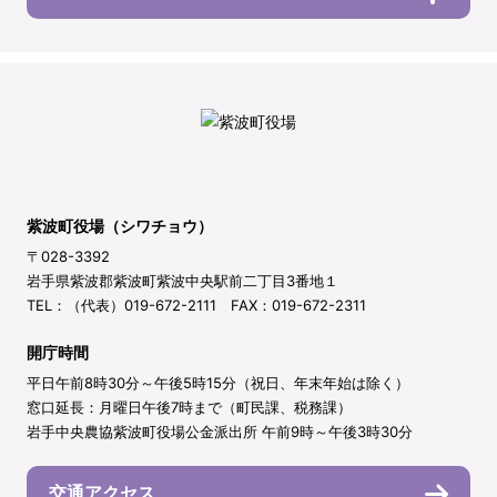
紫波町役場（シワチョウ）
〒028-3392
岩手県紫波郡紫波町紫波中央駅前二丁目3番地１
TEL：（代表）019-672-2111 FAX：019-672-2311
開庁時間
平日午前8時30分～午後5時15分（祝日、年末年始は除く）
窓口延長：月曜日午後7時まで（町民課、税務課）
岩手中央農協紫波町役場公金派出所 午前9時～午後3時30分
交通アクセス