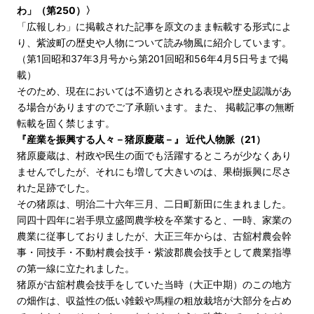
わ」（第250）〉
「広報しわ」に掲載された記事を原文のまま転載する形式によ
り、紫波町の歴史や人物について読み物風に紹介しています。
（第1回昭和37年3月号から第201回昭和56年4月5日号まで掲
載）
そのため、現在においては不適切とされる表現や歴史認識があ
る場合がありますのでご了承願います。また、 掲載記事の無断
転載を固く禁じます。
『産業を振興する人々－猪原慶蔵－』 近代人物脈（21）
猪原慶蔵は、村政や民生の面でも活躍するところが少なくあり
ませんでしたが、それにも増して大きいのは、果樹振興に尽さ
れた足跡でした。
その猪原は、明治二十六年三月、二日町新田に生まれました。
同四十四年に岩手県立盛岡農学校を卒業すると、一時、家業の
農業に従事しておりましたが、大正三年からは、古舘村農会幹
事・同技手・不動村農会技手・紫波郡農会技手として農業指導
の第一線に立たれました。
猪原が古舘村農会技手をしていた当時（大正中期）のこの地方
の畑作は、収益性の低い雑穀や馬糧の粗放栽培が大部分を占め