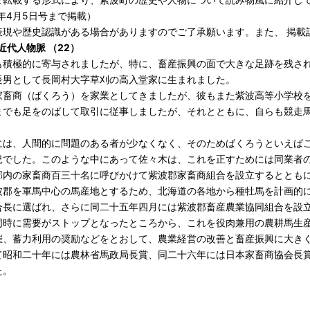
6年4月5日号まで掲載）
表現や歴史認識がある場合がありますのでご了承願います。また、 掲載
近代人物脈 （22）
も積極的に寄与されましたが、特に、畜産振興の面で大きな足跡を残さ
長男として長岡村大字草刈の高入堂家に生まれました。
家畜商（ばくろう）を家業としてきましたが、彼もまた紫波高等小学校
までも足をのばして取引に従事しましたが、それとともに、自らも競走
には、人間的に問題のある者が少なくなく、そのためばくろうといえば
況でした。このような中にあって佐々木は、これを正すためには同業者
郡内の家畜商百三十名に呼びかけて紫波郡家畜商組合を設立するととも
波郡を軍馬中心の馬産地とするため、北海道の各地から種牡馬を計画的
合長に選ばれ、さらに同二十五年四月には紫波郡畜産農業協同組合を設
同時に需要がストップとなったところから、これを役肉兼用の農耕馬生
催、蓄力利用の奨励などをとおして、農業経営の改善と畜産振興に大き
て昭和二十年には農林省馬政局長賞、同二十六年には日本家畜商協会長
た。