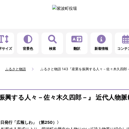
字サイズ
背景色
検索
翻訳
新着情報
コンテ
ふるさと物語
ふるさと物語 143『産業を振興する人々－佐々木久四郎－』
振興する人々－佐々木久四郎－』 近代人物脈(
0日発行「広報しわ」（第250）〉
ま転載する形式により、紫波町の歴史や人物について読み物風に紹介し