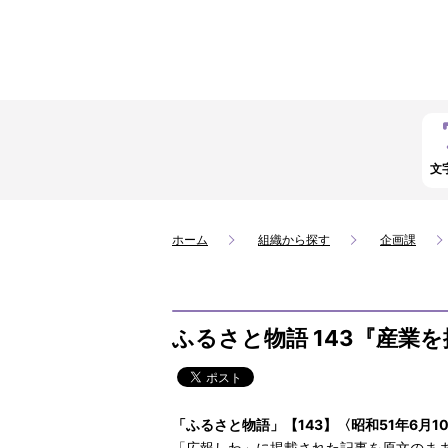
文
ホーム
組織から探す
企画課
ふるさと物語 143『産業を
「ふるさと物語」【143】〈昭和51年6月1
「広報しわ」に掲載された記事を原文のま