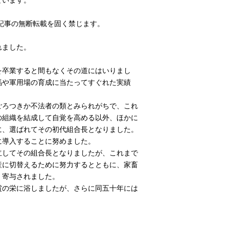
記事の無断転載を固く禁じます。
れました。
を卒業すると間もなくその道にはいりまし
馬や軍用場の育成に当たってすぐれた実績
ごろつきか不法者の類とみられがちで、これ
の組織を結成して自覚を高める以外、ほかに
に、選ばれてその初代組合長となりました。
に導入することに努めました。
立してその組合長となりましたが、これまで
産に切替えるために努力するとともに、家畜
く寄与されました。
賞の栄に浴しましたが、さらに同五十年には