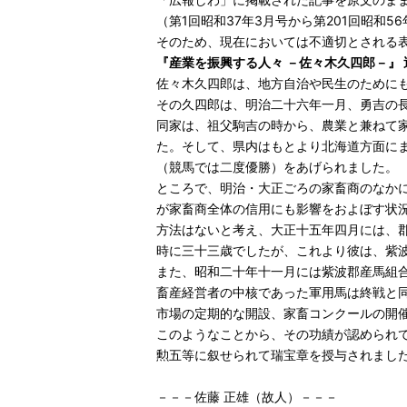
（第1回昭和37年3月号から第201回昭和5
そのため、現在においては不適切とされる
『産業を振興する人々 －佐々木久四郎－』 
佐々木久四郎は、地方自治や民生のために
その久四郎は、明治二十六年一月、勇吉の
同家は、祖父駒吉の時から、農業と兼ねて
た。そして、県内はもとより北海道方面に
（競馬では二度優勝）をあげられました。
ところで、明治・大正ごろの家畜商のなか
が家畜商全体の信用にも影響をおよぼす状
方法はないと考え、大正十五年四月には、
時に三十三歳でしたが、これより彼は、紫
また、昭和二十年十一月には紫波郡産馬組
畜産経営者の中核であった軍用馬は終戦と
市場の定期的な開設、家畜コンクールの開
このようなことから、その功績が認められ
勲五等に叙せられて瑞宝章を授与されまし
－－－佐藤 正雄（故人）－－－