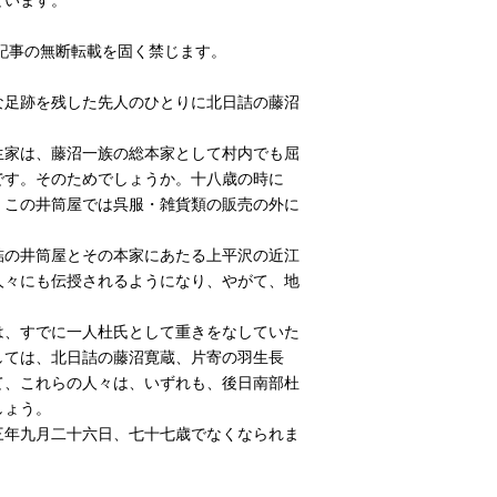
記事の無断転載を固く禁じます。
な足跡を残した先人のひとりに北日詰の藤沼
生家は、藤沼一族の総本家として村内でも屈
です。そのためでしょうか。十八歳の時に
、この井筒屋では呉服・雑貨類の販売の外に
詰の井筒屋とその本家にあたる上平沢の近江
人々にも伝授されるようになり、やがて、地
は、すでに一人杜氏として重きをなしていた
しては、北日詰の藤沼寛蔵、片寄の羽生長
て、これらの人々は、いずれも、後日南部杜
しょう。
三年九月二十六日、七十七歳でなくなられま