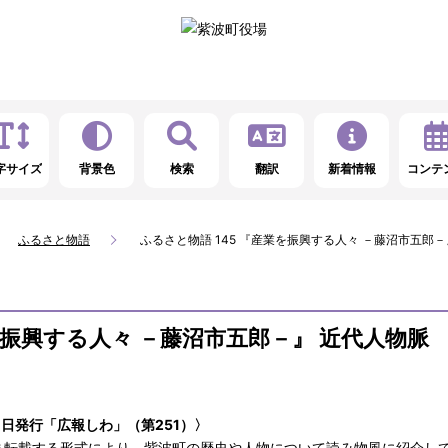
字サイズ
背景色
検索
翻訳
新着情報
コンテ
ふるさと物語
ふるさと物語 145 『産業を振興する人々 －藤沼市五郎－
を振興する人々 －藤沼市五郎－』 近代人物脈 
0日発行「広報しわ」（第251）〉
ま転載する形式により、紫波町の歴史や人物について読み物風に紹介し