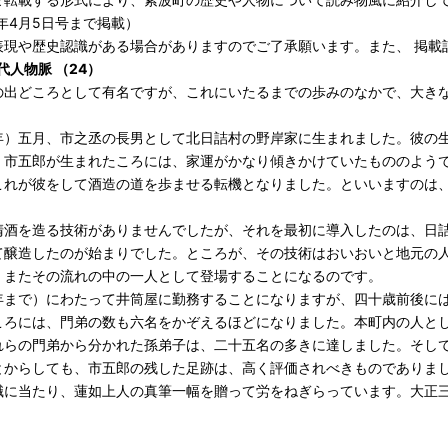
6年4月5日号まで掲載）
表現や歴史認識がある場合がありますのでご了承願います。また、 掲載
代人物脈 （24）
の出どころとして有名ですが、これにいたるまでの歩みのなかで、大き
年）五月、市之丞の長男として北日詰村の野岸家に生まれました。彼の
、市五郎が生まれたころには、家運がかなり傾きかけていたもののよう
これが彼をして酒造の道を歩ませる転機となりました。といいますのは
清酒を造る技術がありませんでしたが、それを最初に導入したのは、日
て醸造したのが始まりでした。ところが、その技術はおいおいと地元の
、またその流れの中の一人として登場することになるのです。
年まで）にわたって井筒屋に勤務することになりますが、四十歳前後に
ころには、門弟の数も六名をかぞえるほどになりました。本町内の人と
れらの門弟から分かれた孫弟子は、二十五名の多きに達しました。そし
とからしても、市五郎の残した足跡は、高く評価されべきものでありま
職に当たり、蓮如上人の真筆一幅を贈って労をねぎらっています。大正