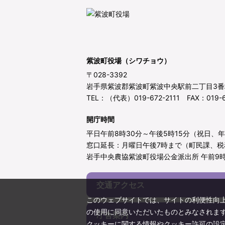
紫波町役場（シワチョウ）
〒028-3392
岩手県紫波郡紫波町紫波中央駅前二丁目3番
TEL：（代表）019-672-2111 FAX：019-6
開庁時間
平日午前8時30分～午後5時15分（祝日、
窓口延長：月曜日午後7時まで（町民課、税
岩手中央農協紫波町役場公金派出所 午前9時
交通アクセス
このウェブサイトでは、サイトの利便性向
の使用に同意いただいたものとみなされま
庁舎案内
クッキーに関する情報やクッキー許可の設