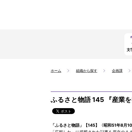
文
ホーム
組織から探す
企画課
ふるさと物語 145 『産業
「ふるさと物語」【145】〈昭和51年8月1
「広報しわ」に掲載された記事を原文のま