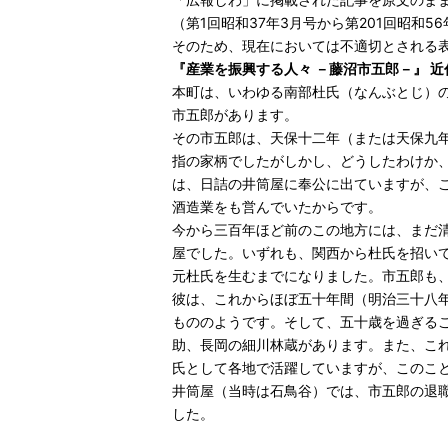
（第1回昭和37年3月号から第201回昭和5
そのため、現在においては不適切とされる
『産業を振興する人々 －藤沼市五郎－』 近
本町は、いわゆる南部杜氏（なんぶとじ）
市五郎があります。
その市五郎は、天保十二年（または天保九
指の家柄でしたがしかし、どうしたわけか
は、日詰の井筒屋に奉公に出ていますが、
酒造業をも営んでいたからです。
今から三百年ほど前のこの地方には、まだ
屋でした。いずれも、関西から杜氏を招い
元杜氏を生むまでになりました。市五郎も
彼は、これからほぼ五十年間（明治三十八
もののようです。そして、五十歳を過ぎる
助、長岡の細川林蔵があります。また、こ
氏として各地で活躍していますが、このこ
井筒屋（当時は石鳥谷）では、市五郎の退
した。