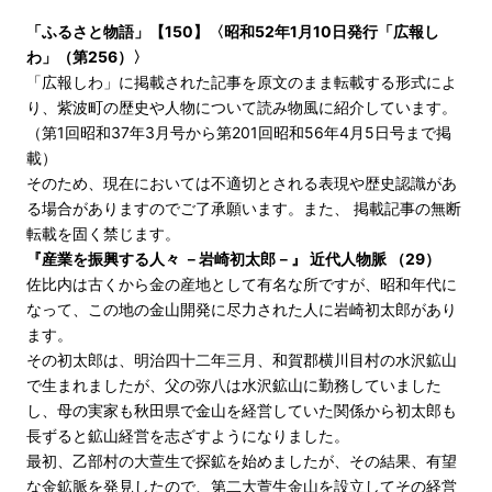
「ふるさと物語」【150】〈昭和52年1月10日発行「広報し
わ」（第256）〉
「広報しわ」に掲載された記事を原文のまま転載する形式によ
り、紫波町の歴史や人物について読み物風に紹介しています。
（第1回昭和37年3月号から第201回昭和56年4月5日号まで掲
載）
そのため、現在においては不適切とされる表現や歴史認識があ
る場合がありますのでご了承願います。また、 掲載記事の無断
転載を固く禁じます。
『産業を振興する人々 －岩崎初太郎－』 近代人物脈 （29）
佐比内は古くから金の産地として有名な所ですが、昭和年代に
なって、この地の金山開発に尽力された人に岩崎初太郎があり
ます。
その初太郎は、明治四十二年三月、和賀郡横川目村の水沢鉱山
で生まれましたが、父の弥八は水沢鉱山に勤務していました
し、母の実家も秋田県で金山を経営していた関係から初太郎も
長ずると鉱山経営を志ざすようになりました。
最初、乙部村の大萱生で探鉱を始めましたが、その結果、有望
な金鉱脈を発見したので、第二大萱生金山を設立してその経営