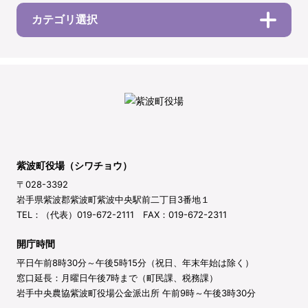
カテゴリ選択
紫波町役場（シワチョウ）
〒028-3392
岩手県紫波郡紫波町紫波中央駅前二丁目3番地１
TEL：（代表）019-672-2111 FAX：019-672-2311
開庁時間
平日午前8時30分～午後5時15分（祝日、年末年始は除く）
窓口延長：月曜日午後7時まで（町民課、税務課）
岩手中央農協紫波町役場公金派出所 午前9時～午後3時30分