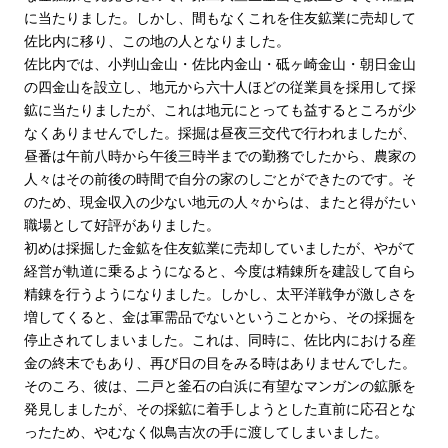
に当たりました。しかし、間もなくこれを住友鉱業に売却して
佐比内に移り、この地の人となりました。
佐比内では、小判山金山・佐比内金山・砥ヶ崎金山・朝日金山
の四金山を設立し、地元から六十人ほどの従業員を採用して採
鉱に当たりましたが、これは地元にとっても益するところが少
なくありませんでした。採掘は昼夜三交代で行われましたが、
昼番は午前八時から午後三時半までの勤務でしたから、農家の
人々はその前後の時間で自分の家のしごとができたのです。そ
のため、現金収入の少ない地元の人々からは、またと得がたい
職場として好評がありました。
初めは採掘した金鉱を住友鉱業に売却していましたが、やがて
経営が軌道に乗るようになると、今度は精錬所を建設して自ら
精錬を行うようになりました。しかし、太平洋戦争が激しさを
増してくると、金は軍需品でないということから、その採掘を
停止されてしまいました。これは、同時に、佐比内における産
金の終末でもあり、再び日の目をみる時はありませんでした。
そのころ、彼は、二戸と釜石の白浜に有望なマンガンの鉱脈を
発見しましたが、その採鉱に着手しようとした直前に応召とな
ったため、やむなく似鳥吉次の手に渡してしまいました。