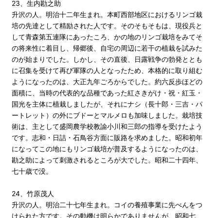
23、生内勘之助
升沢の人。明治十二年生まれ。本町西部地区におけるリンゴ栽
培の先達として精励された人です。そのそもそもは、現役兵と
して青森第五連隊にあったころ、かの地のリンゴ栽培をみてそ
の将来性に着目し、帰郷後、自宅の周辺に若干の植栽を試みた
のが始まりでした。しかし、その直後、日露戦争の勃発ととも
に召集を受けて再び軍隊の人となったため、本格的に取り組む
ようになったのは、大正九年ごろからでした。約六反歩ほどの
面積に、当時の代表的な品種であった紅さきがけ・祝・紅玉・
国光を主体に植栽しましたが、それにナシ（長十郎・三吉・パ
ートレット）の外にブドーとマルメロも加味しました。栽培技
術は、主として盛岡農学校教諭小川和三郎の指導を受けたよう
です。志和・日詰・石鳥谷方面に販路を求めました。昭和初年
になってこの地にもリンゴ栽培が普及するようになったのは、
勘之助によって刺激されるところが大でした。昭和二十四年、
七十歳で没。
24、竹原茂人
升沢の人。明治二十七年生まれ。コイの養殖事業に先べんをつ
けられた方です。その動機は明らかでありませんが、昭和七、