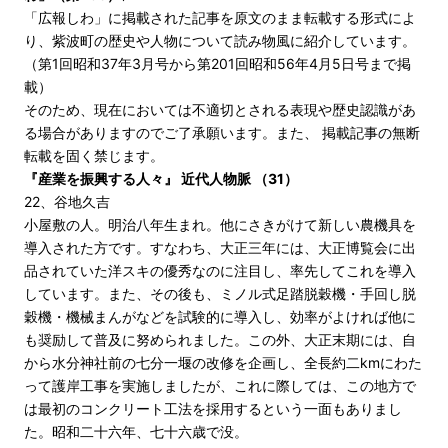
「広報しわ」に掲載された記事を原文のまま転載する形式によ
り、紫波町の歴史や人物について読み物風に紹介しています。
（第1回昭和37年3月号から第201回昭和56年4月5日号まで掲
載）
そのため、現在においては不適切とされる表現や歴史認識があ
る場合がありますのでご了承願います。また、 掲載記事の無断
転載を固く禁じます。
『産業を振興する人々』 近代人物脈 （31）
22、谷地久吉
小屋敷の人。明治八年生まれ。他にさきがけて新しい農機具を
導入された方です。すなわち、大正三年には、大正博覧会に出
品されていた洋スキの優秀なのに注目し、率先してこれを導入
しています。また、その後も、ミノル式足踏脱穀機・手回し脱
穀機・機械まんがなどを試験的に導入し、効率がよければ他に
も奨励して普及に努められました。この外、大正末期には、自
から水分神社前の七分一堰の改修を企画し、全長約二kmにわた
って護岸工事を実施しましたが、これに際しては、この地方で
は最初のコンクリート工法を採用するという一面もありまし
た。昭和二十六年、七十六歳で没。