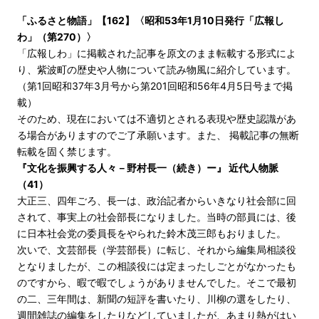
「ふるさと物語」【162】〈昭和53年1月10日発行「広報し
わ」（第270）〉
「広報しわ」に掲載された記事を原文のまま転載する形式によ
り、紫波町の歴史や人物について読み物風に紹介しています。
（第1回昭和37年3月号から第201回昭和56年4月5日号まで掲
載）
そのため、現在においては不適切とされる表現や歴史認識があ
る場合がありますのでご了承願います。また、 掲載記事の無断
転載を固く禁じます。
『文化を振興する人々－野村長一（続き）ー』 近代人物脈
（41）
大正三、四年ごろ、長一は、政治記者からいきなり社会部に回
されて、事実上の社会部長になりました。当時の部員には、後
に日本社会党の委員長をやられた鈴木茂三郎もおりました。
次いで、文芸部長（学芸部長）に転じ、それから編集局相談役
となりましたが、この相談役には定まったしごとがなかったも
のですから、暇で暇でしょうがありませんでした。そこで最初
の二、三年間は、新聞の短評を書いたり、川柳の選をしたり、
週間雑誌の編集をしたりなどしていましたが、あまり熱がはい