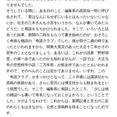
りませんでした。
そうしている間に、ある日のこと、編集長の高田知一郎に呼び
出されて、「君はなんにもせずにいるとはもったいないじゃな
いか。社主の三木さんも小言をいうから、なんか書いてみたら
どうだ」と相談をもちかけられました。そこで、いろいろと話
合った結果、新聞の二段をもらって書き始めたのが、おそろし
く奇抜な物語の「奇談クラブ」でした。彼が四十二歳の時であ
ったといわれますから、関東大震災のあった大正十二年かその
翌年のこととなりましょう。あるいは、これが小説家「野村胡
堂」の第一歩であったのかも知れませんが、一説では、大正九
年の空想科学小説「二万年前」が処女作であったともいわれま
すので、そのへんのことは定かでありません。いずれ、この
「奇談クラブ」がきっかけとなって、二ヶ月後には講談社から
原稿の依頼があり、さらに翌月には博文社からも頼まれるとい
う状態でした。そこで、編集長に相談したところ、「少しは他
の雑誌へも書いて有名になっておくがよかろう」ということで
した。そのようなわけで、これからは、新聞記者と文士の二足
のわらじをはきながら、公然と原稿料を得ることになったので
す。