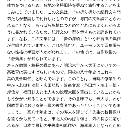
体力をつけるため、各地の名勝旧跡を尋ねて旅行することを楽
しみにしていました。この文集は、その折り折りの紀行文を門
弟たちが懇請して刊行したものですが、専門の文学調にとらわ
れることなく、もっぱら叙情につとめてだれにもよくわかるよ
うに書かれているため、紀行文の一型を示すものと評されてい
ます。なお、この文集には、「夢の浮橋」という狂言風の戯作
が付録されていますが、これを読むと、ユーモラスで四角張ら
ない性格の半面がうかがわれます。その他では、自作歌集の
『舒菊集』が知られています。
寿人が教頭・校長の職にあった明治末年から大正にかけての一
高教育は実にすばらしいもので、同校の八十年史はこれを「一
高の黄金時代」と呼んでいます。このことは、当時の修業生の
中から若槻礼次郎・広田弘毅・近衛文麿・芦田均・鳩山一郎・
岸信介・福田赳夫と七人もの総理大臣を輩出していることから
もうかがい知ることができます。その意味でも、寿人は、わが
国教育界における第一級の教育者であったということができま
しょう。一高八十年史は、その寿人を評して「先生の校長振り
を遠くから見ていると、東北人のねばり強さ、気の長さに驚か
れるが、日本で最初の平民宰相原敬や、海軍軍人となったため