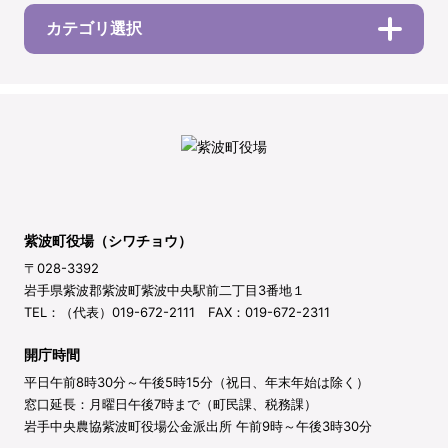
カテゴリ選択
紫波町役場（シワチョウ）
〒028-3392
岩手県紫波郡紫波町紫波中央駅前二丁目3番地１
TEL：（代表）019-672-2111 FAX：019-672-2311
開庁時間
平日午前8時30分～午後5時15分（祝日、年末年始は除く）
窓口延長：月曜日午後7時まで（町民課、税務課）
岩手中央農協紫波町役場公金派出所 午前9時～午後3時30分