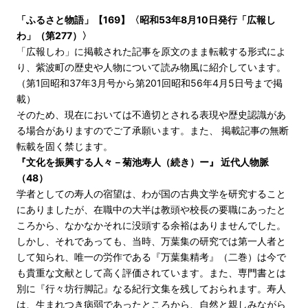
「ふるさと物語」【169】〈昭和53年8月10日発行「広報し
わ」（第277）〉
「広報しわ」に掲載された記事を原文のまま転載する形式によ
り、紫波町の歴史や人物について読み物風に紹介しています。
（第1回昭和37年3月号から第201回昭和56年4月5日号まで掲
載）
そのため、現在においては不適切とされる表現や歴史認識があ
る場合がありますのでご了承願います。また、 掲載記事の無断
転載を固く禁じます。
『文化を振興する人々－菊池寿人（続き）ー』 近代人物脈
（48）
学者としての寿人の宿望は、わが国の古典文学を研究すること
にありましたが、在職中の大半は教頭や校長の要職にあったと
ころから、なかなかそれに没頭する余裕はありませんでした。
しかし、それであっても、当時、万葉集の研究では第一人者と
して知られ、唯一の労作である『万葉集精考』（二巻）は今で
も貴重な文献として高く評価されています。また、専門書とは
別に『行々坊行脚記』なる紀行文集を残しておられます。寿人
は、生まれつき病弱であったところから、自然と親しみながら