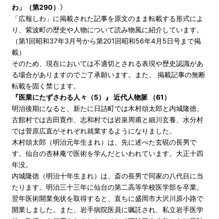
わ」（第290）〉
「広報しわ」に掲載された記事を原文のまま転載する形式によ
り、紫波町の歴史や人物について読み物風に紹介しています。
（第1回昭和37年3月号から第201回昭和56年4月5日号まで掲
載）
そのため、現在においては不適切とされる表現や歴史認識があ
る場合がありますのでご了承願います。また、 掲載記事の無断
転載を固く禁じます。
『医業にたずさわる人々（5）』 近代人物脈 （61）
明治後期になると、新たに日詰町では木村頌太郎と内城隆徳、
古館村では吉田寛作、志和村では岩泉周甫と細川玄養、水分村
では菅原広直がそれぞれ就業するようになりました。
木村頌太郎（明治元年生まれ）は、先に述べた玄硯の長男で
す。仙台の杏林庵で医術を学んだといわれています。大正十四
年没。
内城隆徳（明治十年生まれ）は、斎の長男で同家の八代目に当
たります。明治三十三年に仙台の第二高等学校医学部を卒業。
翌年医術開業免状を取得すると、直ちに盛岡市大沢川原小路で
開業しました。また、岩手病院医員に嘱託され、私立岩手医学