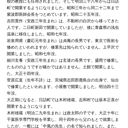
校の教授にも任用されました。そして明治三十八年からは日詰
町で開業するようになりました。昭和三年から同二十二年まで
紫波郡医師会長をつとめています。昭和二十五年没。
吉田寛作（安政三年生まれ）は、不動村の白沢から移ってきた
人です。二日町新田で開業していましたが、後に青森県の浅虫
温泉に移住しました。昭和七年没。
岩泉周甫（慶応元年生まれ）は貞庵の長男です。東京で医術を
修めたといわれますが、修業先は知られていません。上平沢で
開業しました。昭和七年没。
細川玄養（安政三年生まれ）は玄達の長男です。盛岡で修業し
たもののようですが確かではありません。土館で開業しまし
た。大正十四年没。
菅原広直（生年不詳）は、宮城県志田郡鹿島台の出身で、仙台
で修業したといわれます。小屋敷で開業しました。明治四十三
年没。
大正期になると、日詰町では木村雄蔵、志和村では坂本正喜が
開業するようになります。
木村雄蔵（明治二九年生まれ）は政太郎の子です。大正十年に
千葉医学専門学校を卒業し、同十四年から父のもとで就業しま
したが、一般には「中風の先生」の名で知られました。また、