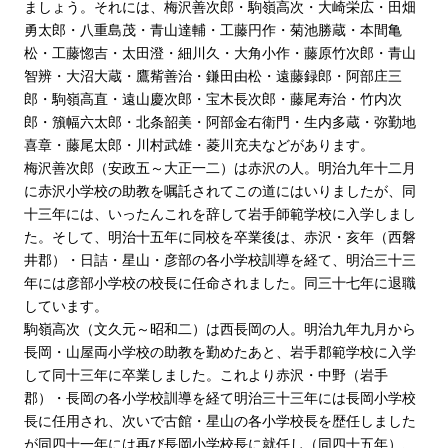
ましょう。それには、梅沢善次郎・駒嶺高次・大崎栄広・田畑
勇太郎・八重島茂・青山達輔・工藤円作・菊池勝蔵・本間亀
松・工藤惚吉・太田澄・細川久・大角小作・藤原竹次郎・青山
智辨・大沼大蔵・鷹觜善治・鎌田由松・遠藤録郎・阿部庄三
郎・駒嶺高直・遠山慶次郎・宝木長次郎・藤尾寿治・竹内次
郎・籏幅六太郎・北条韶美・阿部金右衛門・生内多蔵・弥勤地
喜章・藤尾太郎・川村武雄・菱川充夫などがあります。
梅沢善次郎（安政五～大正一二）は赤沢の人。明治九年十二月
に赤沢小学校の助教を嘱託されてこの道にはいりましたが、同
十三年には、いったんこれを辞して岩手師範学校に入学しまし
た。そして、明治十五年に同校を卒業後は、赤沢・亥年（西磐
井郡）・日詰・星山・彦部の各小学校訓導を経て、明治三十三
年には彦部小学校の校長に任命されました。同三十七年に退職
しています。
駒嶺高次（文久元～昭和二）は西長岡の人。明治九年九月から
長岡・山屋両小学校の助教を勤めたあと、岩手郡範学校に入学
して同十三年に卒業しました。これより赤沢・中野（岩手
郡）・長岡の各小学校訓導を経て明治三十三年には長岡小学校
長に任用され、次いで古館・星山の各小学校長を歴任しました
が同四十一年には再び長岡小学校長に就任し（同四十五年）、