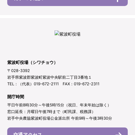
紫波町役場（シワチョウ）
〒028-3392
岩手県紫波郡紫波町紫波中央駅前二丁目3番地１
TEL：（代表）019-672-2111 FAX：019-672-2311
開庁時間
平日午前8時30分～午後5時15分（祝日、年末年始は除く）
窓口延長：月曜日午後7時まで（町民課、税務課）
岩手中央農協紫波町役場公金派出所 午前9時～午後3時30分
交通アクセス