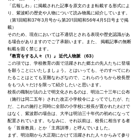
「広報しわ」に掲載された記事を原文のまま転載する形式によ
り、紫波町の歴史や人物について読み物風に紹介しています。
（第1回昭和37年3月号から第201回昭和56年4月5日号まで掲
載）
そのため、現在においては不適切とされる表現や歴史認識があ
る場合がありますのでご了承願います。また、 掲載記事の無断
転載を固く禁じます。
『教育をする人々（1）』 近代人物脈 （63）
この項では、学校教育の面で活躍された郷土の先人たちに登場
を願うことにいたしましょう。とはいっても、そのすべてにわ
たることはとても至難なわざなので、これらのうちから校長歴
をもつ人々だけを限って紹介したいと思います。
校長の職制が法の上で明文化されるのは、明治二十三年に公布
（施行は同二五年）された改正小学校令によってでしたが、た
だ、これの施行と同時に全部の小学校に校長が置かれたわけで
はなく、紫波郡の場合は、大半は明治三十年代の初めになって
配置されています。ちなみに、それ以前は、校長に相当する者
を「首座教員」とか「主席訓導」と呼んでいました。
まず、明治期から大正期にかけて活躍された人々からみて参り