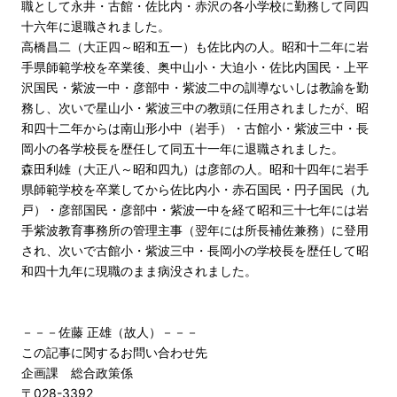
職として永井・古館・佐比内・赤沢の各小学校に勤務して同四
十六年に退職されました。
高橋昌二（大正四～昭和五一）も佐比内の人。昭和十二年に岩
手県師範学校を卒業後、奥中山小・大迫小・佐比内国民・上平
沢国民・紫波一中・彦部中・紫波二中の訓導ないしは教諭を勤
務し、次いで星山小・紫波三中の教頭に任用されましたが、昭
和四十二年からは南山形小中（岩手）・古館小・紫波三中・長
岡小の各学校長を歴任して同五十一年に退職されました。
森田利雄（大正八～昭和四九）は彦部の人。昭和十四年に岩手
県師範学校を卒業してから佐比内小・赤石国民・円子国民（九
戸）・彦部国民・彦部中・紫波一中を経て昭和三十七年には岩
手紫波教育事務所の管理主事（翌年には所長補佐兼務）に登用
され、次いで古館小・紫波三中・長岡小の学校長を歴任して昭
和四十九年に現職のまま病没されました。
－－－佐藤 正雄（故人）－－－
この記事に関するお問い合わせ先
企画課 総合政策係
〒028-3392