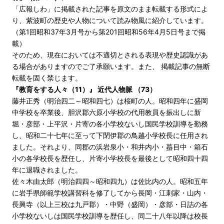
「広報しわ」に掲載された記事を原文のまま転載する形式によ
り、紫波町の歴史や人物について読み物風に紹介しています。
（第1回昭和37年3月号から第201回昭和56年4月5日号まで掲
載）
そのため、現在においては不適切とされる表現や歴史認識があ
る場合がありますのでご了承願います。また、 掲載記事の無断
転載を固く禁じます。
『教育をする人々（11）』 近代人物脈 （73）
藤井正秀（明治四二～昭和四七）は桜町の人。昭和四年に盛岡
中学校を卒業後、胆沢郡六原小学校の代用教員を振出しに新
堀・彦部・上平沢・片寄の各小学校ないし国民学校訓導を勤務
し、昭和二十七年に至って下閉伊郡の鳥越小学校長に任用され
ました。それより、同郡の浜岩泉小・和井内小・蟇目中・箱石
小の各学校長を歴任し、片寄小学校長を最後として昭和四十四
年に退職されました。
佐々木由太郎（明治四四～昭和四九）は佐比内の人。昭和五年
に岩手県師範学校講習科を修了してから長岡・江刺家・山内・
長興寺（以上三校は九戸郡）・中野（盛岡）・彦部・日詰の各
小学校ないしは国民学校訓導を歴任し、同二十八年以降は校長