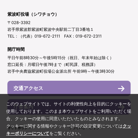
紫波町役場（シワチョウ）
〒028-3392
岩手県紫波郡紫波町紫波中央駅前二丁目3番地１
TEL：（代表）019-672-2111 FAX：019-672-2311
開庁時間
平日午前8時30分～午後5時15分（祝日、年末年始は除く）
窓口延長：月曜日午後7時まで（町民課、税務課）
岩手中央農協紫波町役場公金派出所 午前9時～午後3時30分
交通アクセス
このウェブサイトでは、サイトの利便性向上を目的にクッキーを
庁舎案内
使用しております。このまま本ウェブサイトをご利用いただく場
合、クッキーの使用に同意いただいたものとみなされます。
クッキーに関する情報やクッキー許可の設定変更については
クッ
サイトポリシー
プライバシーポリシー
キーポリシーについて
をご覧ください。