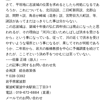
さて、平坦地に志波城の位置を求めるとしたら何処になるであ
ろうか。これについても、北日詰説、二日町新田説、北郡山
説、間野々説、鳥谷が崎城（花巻）説、宮野目方八町説、等、
諸説があってまだはっきりした事は分からない。
この志波城は、築城十年後の弘仁四年頃には廃止になったと思
われるが、その理由は『河川に近いためしばしば洪水を受ける
から』という事になっている。従って、川の近くで洪水を受け
やすいような場所という事になるが、果してそれが何処であろ
うか、二年前から、岩大の板橋教授を中心に予備調査を続けて
きたが、ここぞという決め手をつかむには至っていない。
−−−佐藤 正雄（故人）−−−
この記事に関するお問い合わせ先
企画課 総合政策係
〒028-3392
岩手県紫波郡
紫波町紫波中央駅前二丁目3-1
電話：019-672-6884（直通）
メールでのお問い合わせ