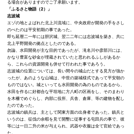
る場合がありますのでご了承願います。
「ふるさと物語（2）」
志波城
エゾの地とよばれた北上川流域に、中央政府が開発の手をさし
のべたのは平安初期の事であった。
即ち延暦二一年には胆沢城、翌二二年には志波城を築き、共に
北上平野開発の拠点としたのである。
勿論、水田開発が主な目的であったが、滝名川や彦部川には、
かなり豊富な砂金が埋蔵されていたと思われるふしがあるか
ら、これらの資源開発も併せて行われた事であろう。
志波城の位置については、長い間今の城山だとする見方が強か
ったが、あのような山城は、中世の築城様式であって平安朝の
ものではない。城といっても水田開発の為のものであるから、
水田を作るに好都合な平坦地に方八町の区画をし、そのまわり
を木柵でめぐらし、内部に役所、兵舎、倉庫、等の建物を配し
たのであった。
志波城の鎮兵は、主として関東方面の出身者であった。鎮兵と
いうのは、征伐の余暇を見て開墾に従事する屯田兵の事で、彼
等には一日二升の米が与えられ、武器や衣服は全て官給であっ
た。