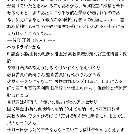
が開けていたと思われる節があるから、阿弥陀堂の結構と合わ
せ考えると、まのあたりに小平泉的な景観が偲ばれるのであ
る。伝えによると五郎沼の薬師神社は俊衡の勧請といわれ、志
和稲荷神社も俊衡の崇敬と保護を受けたといわれるが十分に考
えられるところである。
−−佐藤 正雄（故人）−−−
ヘッドラインから
町議会 消防団員の報酬を引上げ 高校急増対策など三陳情書を採
託
都市計画法の指定うける やりやすくなる町づくり
教育委員に高橋さん 監査委員には松坂さんが再選
火災シーズンにそなえて 可搬動力ポンプ 山屋と二日町に入る
町で三千九百万円利用 郵便貯金で郷土を作ろう 郵便貯金増強運
動はじまる
目標額は46万円 「赤い羽根」は秋のアクセサリー
国民年金 お得な保険料の前納 20才で前納すれば四万円も得
高校入学のワクをひろげて!! 定員増加を県に陳情 このままでは
浪人が三百人も
十月一日から公的年金をもらっていても福祉年金がもらえます