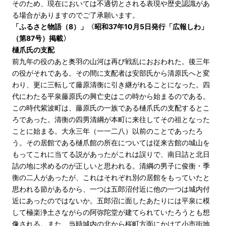
そのため、現在においては不適切とされる表現や歴史認識があ
る場合がありますのでご了承願います。
「ふるさと物語（8）」〈昭和37年10月5日発行「広報しわ」
（第87号）掲載〉
樋爪氏の支配
前九年の役のあと奥羽の山河は再び戦乱におおわれた。後三年
の役がそれである。その間に支配者は安部氏から清原氏へと変
わり、更に三転して藤原清衡に引き継がれることになった。四
代にわたる平泉藤原氏の興亡史はこの時から始まるのである。
この時代紫波町は、藤原氏の一族である樋爪氏の支配するとこ
ろであった。清衡の四男清綱が本町に来往してその祖となった
ことに始まる。大永三年（一一二八）以前のことであったろ
う。その居館である樋爪館の所在については従来古館の城山を
もってこれに当てる説があったがこれは誤りで、南日詰と北日
詰の地に求めるのが正しいと思われる。清綱の男子に俊衡・季
衡の二人があったが、これはそれぞれ別の居館をもっていたと
思われる節があるから、一つは五郎沼付近に他の一つは城内付
近にあったのではないか。五郎沼に面したあたりには平泉に模
して極楽浄土さながらの阿弥陀堂が建てられていたろうとも想
像される。また、当時城内の北から桜町方面にかけて小市街地