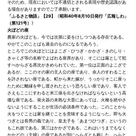
そのため、現在においては不適切とされる表現や歴史認識があ
る場合がありますのでご了承願います。
「ふるさと物語」【29】〈昭和40年8月10日発行「広報しわ」
（第121号）〉
火ぼどの座
農家の火ぼども、今では次第に姿をけしつつある存在である。
やがてこのことばも過去のものになるであろう。
ところでこの火ぼどにはよこざ・ひつぎ・かかざ・きのしり・
きゃくざ等の名称でよばれる座席があり、そこには厳として犯
すべからざる席次がきめられていた。第一位は正面のよこざで
あるが、ここのその家の主人公の座であり、余人のすわること
を許されない座である。町から来た嫁が、うっかりそこに座っ
たために離縁を申し渡されたという恐ろしい座であり、客人で
さえもここにすわると米三俵を出さなければならないという高
価な座である。発火器の未熟な大昔にあっては、火種を絶やさ
ないようにすることが生活の必須条件であった。このことから
火をつぐことは家を継ぐことを意味するようになった。即ち火
つぎとは長男の義であり、皇太子を「あまつひつぎ」というの
もこれ故である。第三はかかざである。これはいうまでもなく
かかどの（主婦）の座であるが別にへらざとも称した。へらと