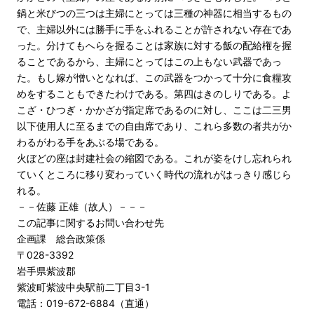
鍋と米びつの三つは主婦にとっては三種の神器に相当するもの
で、主婦以外には勝手に手をふれることが許されない存在であ
った。分けてもへらを握ることは家族に対する飯の配給権を握
ることであるから、主婦にとってはこの上もない武器であっ
た。もし嫁が憎いとなれば、この武器をつかって十分に食糧攻
めをすることもできたわけである。第四はきのしりである。よ
こざ・ひつぎ・かかざが指定席であるのに対し、ここは二三男
以下使用人に至るまでの自由席であり、これら多数の者共がか
わるがわる手をあぶる場である。
火ぼどの座は封建社会の縮図である。これが姿をけし忘れられ
ていくところに移り変わっていく時代の流れがはっきり感じら
れる。
－－佐藤 正雄（故人）－－－
この記事に関するお問い合わせ先
企画課 総合政策係
〒028-3392
岩手県紫波郡
紫波町紫波中央駅前二丁目3-1
電話：019-672-6884（直通）