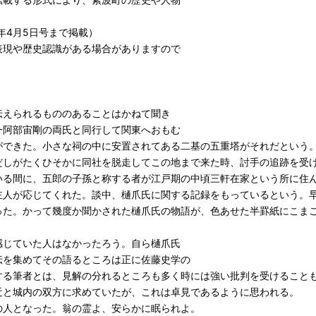
6年4月5日号まで掲載）
表現や歴史認識がある場合がありますので
伝えられるもののあることはかねて聞き
一阿部宙剛の両氏と同行して関東へおもむ
ができた。小さな祠の中に安置されてある二基の五重塔がそれだという
だしがたくひそかに同社を脱走してこの地まで来た時、討手の追跡を受
いる間に、五郎の子孫と称する者が江戸期の中頃三軒在家という所に住
主人が応じてくれた。談中、樋爪氏に関する記録をもっているという。
った。かって幾度か聞かされた樋爪氏の物語が、色あせた半罫紙にこま
感じていた人はなかったろう。自ら樋爪氏
伝を集めてその語るところは正に佐藤史学の
する筆者とは、見解の分れるところも多く時には強い批判を受けること
近と城内の双方に求めていたが、これは卓見であるように思われる。
の人となった。翁の霊よ、安らかに眠られよ。