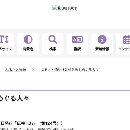
字サイズ
背景色
検索
翻訳
新着情報
コンテ
ふるさと物語
ふるさと物語 32 樋爪氏をめぐる人々
をめぐる人々
0日発行「広報しわ」（第124号）〉
転載する形式により、紫波町の歴史や人物