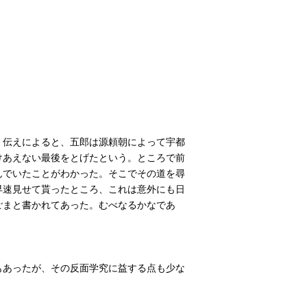
。伝えによると、五郎は源頼朝によって宇都
けあえない最後をとげたという。ところで前
んでいたことがわかった。そこでその道を尋
早速見せて貰ったところ、これは意外にも日
ごまと書かれてあった。むべなるかなであ
もあったが、その反面学究に益する点も少な