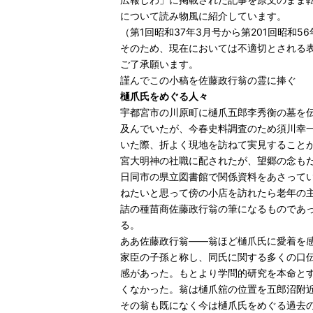
について読み物風に紹介しています。
（第1回昭和37年3月号から第201回昭和5
そのため、現在においては不適切とされる
ご了承願います。
謹んでこの小稿を佐藤政行翁の霊に捧ぐ
樋爪氏をめぐる人々
宇都宮市の川原町に樋爪五郎李秀衡の墓を
及んでいたが、今春史料調査のため須川幸
いた際、折よく現地を訪ねて実見すること
宮大明神の社職に配されたが、望郷の念も
日同市の県立図書館で関係資料をあさって
ねたいと思って傍の小店を訪れたら老年の
詰の種苗商佐藤政行翁の筆になるものであ
る。
ああ佐藤政行翁——翁ほど樋爪氏に愛着を
家臣の子孫と称し、同氏に関する多くの口
感があった。もとより学問的研究を本命と
くなかった。翁は樋爪舘の位置を五郎沼附
その翁も既になく今は樋爪氏をめぐる過去