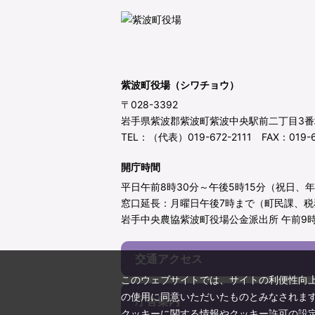
紫波町役場（シワチョウ）
〒028-3392
岩手県紫波郡紫波町紫波中央駅前二丁目3番
TEL：（代表）019-672-2111 FAX：019-6
開庁時間
平日午前8時30分～午後5時15分（祝日、
窓口延長：月曜日午後7時まで（町民課、税
岩手中央農協紫波町役場公金派出所 午前9時
交通アクセス
このウェブサイトでは、サイトの利便性向
の使用に同意いただいたものとみなされま
庁舎案内
クッキーに関する情報やクッキー許可の設