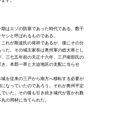
一期はエゾの防塞であった時代である。数千
チヤシと呼ばれるものである。
。これが斯波氏の発祥であるが、後にその分
あった。その城主家長は奥州軍の総大将とし
が、三七五年前の天正十六年、三戸南部氏の
置き、本郡一帯と大迫地区の支配に当らせ
本城を従来の三戸から南方へ移転する必要が
都になっていたのであろう。それが奥州平定
んでいた。その後も引き続き城代が置かれ数
本丸の用材に当てられた。