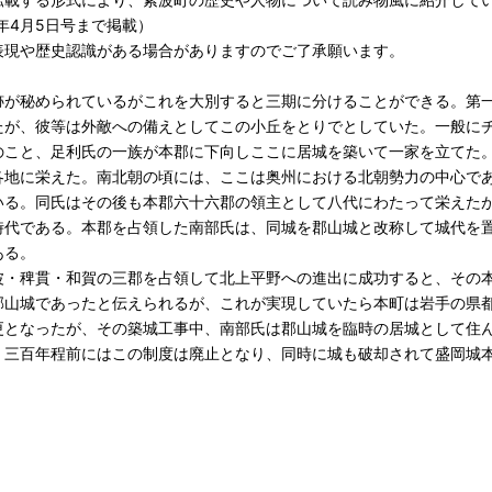
6年4月5日号まで掲載）
表現や歴史認識がある場合がありますのでご了承願います。
跡が秘められているがこれを大別すると三期に分けることができる。第
たが、彼等は外敵への備えとしてこの小丘をとりでとしていた。一般に
のこと、足利氏の一族が本郡に下向しここに居城を築いて一家を立てた
各地に栄えた。南北朝の頃には、ここは奥州における北朝勢力の中心で
いる。同氏はその後も本郡六十六郡の領主として八代にわたって栄えた
時代である。本郡を占領した南部氏は、同城を郡山城と改称して城代を
ある。
波・稗貫・和賀の三郡を占領して北上平野への進出に成功すると、その
郡山城であったと伝えられるが、これが実現していたら本町は岩手の県
更となったが、その築城工事中、南部氏は郡山城を臨時の居城として住
、三百年程前にはこの制度は廃止となり、同時に城も破却されて盛岡城