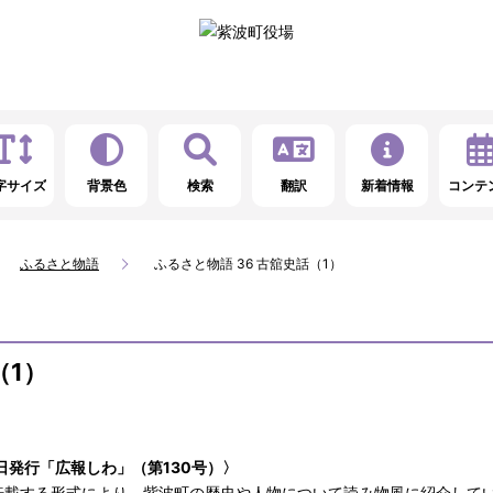
字サイズ
背景色
検索
翻訳
新着情報
コンテ
ふるさと物語
ふるさと物語 36 古舘史話（1）
（1）
0日発行「広報しわ」（第130号）〉
転載する形式により、紫波町の歴史や人物について読み物風に紹介して