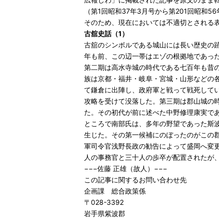
（第1回昭和37年3月号から第201回昭和5
そのため、現在においては不適切とされる
古舘史話（1）
古舘のシンボルである城山には長い歴史の
年も前、この辺一帯はエゾの根拠地であっ
第二期は高水寺城の時代である七百年も昔
族は京都・福井・岐阜・宮城・山形などの
て鎌倉に出陣し、政府軍と戦って戦死して
攻略を受けて没落した。第三期は郡山城の
た。その初代が前に述べた中野修理康実で
ところで南部氏は、多年の野望であった斯
生じた。その第一候補にのぼったのがこの
軍司令官浅野長政の勧告によって盛岡へ変
人の事務官と三十人の歩卒が配置されたが
−−−佐藤 正雄（故人）−−−
この記事に関するお問い合わせ先
企画課 総合政策係
〒028-3392
岩手県紫波郡