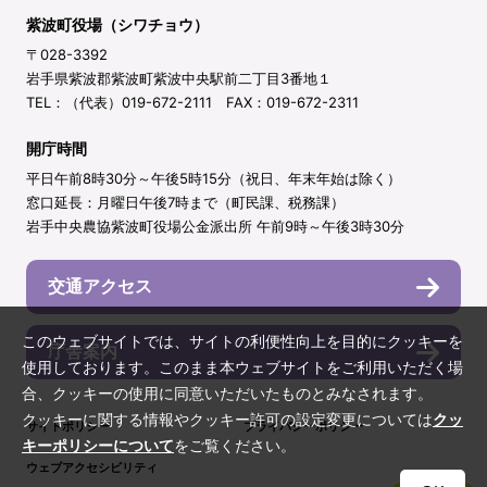
紫波町役場（シワチョウ）
〒028-3392
岩手県紫波郡紫波町紫波中央駅前二丁目3番地１
TEL：（代表）019-672-2111 FAX：019-672-2311
開庁時間
平日午前8時30分～午後5時15分（祝日、年末年始は除く）
窓口延長：月曜日午後7時まで（町民課、税務課）
岩手中央農協紫波町役場公金派出所 午前9時～午後3時30分
交通アクセス
このウェブサイトでは、サイトの利便性向上を目的にクッキーを
庁舎案内
使用しております。このまま本ウェブサイトをご利用いただく場
合、クッキーの使用に同意いただいたものとみなされます。
クッキーに関する情報やクッキー許可の設定変更については
クッ
サイトポリシー
プライバシーポリシー
キーポリシーについて
をご覧ください。
ウェブアクセシビリティ