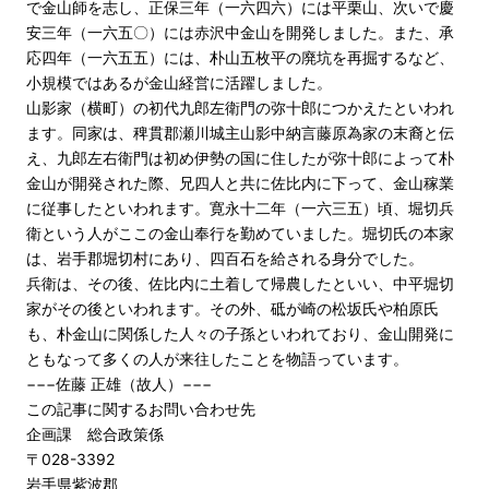
で金山師を志し、正保三年（一六四六）には平栗山、次いで慶
安三年（一六五〇）には赤沢中金山を開発しました。また、承
応四年（一六五五）には、朴山五枚平の廃坑を再掘するなど、
小規模ではあるが金山経営に活躍しました。
山影家（横町）の初代九郎左衛門の弥十郎につかえたといわれ
ます。同家は、稗貫郡瀬川城主山影中納言藤原為家の末裔と伝
え、九郎左右衛門は初め伊勢の国に住したが弥十郎によって朴
金山が開発された際、兄四人と共に佐比内に下って、金山稼業
に従事したといわれます。寛永十二年（一六三五）頃、堀切兵
衛という人がここの金山奉行を勤めていました。堀切氏の本家
は、岩手郡堀切村にあり、四百石を給される身分でした。
兵衛は、その後、佐比内に土着して帰農したといい、中平堀切
家がその後といわれます。その外、砥が崎の松坂氏や柏原氏
も、朴金山に関係した人々の子孫といわれており、金山開発に
ともなって多くの人が来往したことを物語っています。
−−−佐藤 正雄（故人）−−−
この記事に関するお問い合わせ先
企画課 総合政策係
〒028-3392
岩手県紫波郡