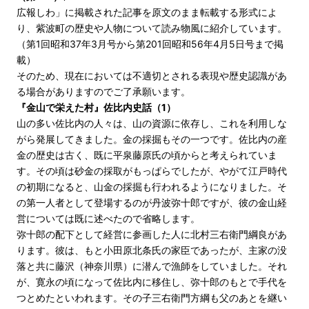
広報しわ」に掲載された記事を原文のまま転載する形式によ
り、紫波町の歴史や人物について読み物風に紹介しています。
（第1回昭和37年3月号から第201回昭和56年4月5日号まで掲
載）
そのため、現在においては不適切とされる表現や歴史認識があ
る場合がありますのでご了承願います。
『金山で栄えた村』佐比内史話（1）
山の多い佐比内の人々は、山の資源に依存し、これを利用しな
がら発展してきました。金の採掘もその一つです。佐比内の産
金の歴史は古く、既に平泉藤原氏の頃からと考えられていま
す。その頃は砂金の採取がもっぱらでしたが、やがて江戸時代
の初期になると、山金の採掘も行われるようになりました。そ
の第一人者として登場するのが丹波弥十郎ですが、彼の金山経
営については既に述べたので省略します。
弥十郎の配下として経営に参画した人に北村三右衛門綱良があ
ります。彼は、もと小田原北条氏の家臣であったが、主家の没
落と共に藤沢（神奈川県）に潜んで漁師をしていました。それ
が、寛永の頃になって佐比内に移住し、弥十郎のもとで手代を
つとめたといわれます。その子三右衛門方綱も父のあとを継い