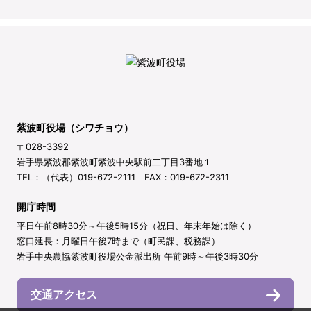
紫波町役場（シワチョウ）
〒028-3392
岩手県紫波郡紫波町紫波中央駅前二丁目3番地１
TEL：（代表）019-672-2111 FAX：019-672-2311
開庁時間
平日午前8時30分～午後5時15分（祝日、年末年始は除く）
窓口延長：月曜日午後7時まで（町民課、税務課）
岩手中央農協紫波町役場公金派出所 午前9時～午後3時30分
交通アクセス