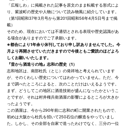
「広報しわ」に掲載された記事を原文のまま転載する形式によ
り、紫波町の歴史や人物について読み物風に紹介しています。
（第1回昭和37年3月号から第201回昭和56年4月5日号まで掲
載）
そのため、現在においては不適切とされる表現や歴史認識があ
る場合がありますのでご了承願います。
※都合により1年余り休刊しており申し訳ありませんでした。今
月より再開させていただきますので今後ともご愛読のほどよろ
しくお願いいたします。
『昔から酒造りの地』志和の歴史（1）
志和地区は、南部杜氏（とじ）の発祥地と考えられています
が、そのくわしい歴史についてはわかっていません。ただ、今
まで調べたところによると、次のことだけはいえるようです。
まず、どうしてこの地区に酒造技術が盛んになったかというこ
とですが、それは村井権兵衛酒屋の影響によるところが大きか
ったようです。
この酒屋は、今から290年前に志和の町に開業されたもので、
初めは大阪から杜氏を招いて250石位の醸造をやっていまし
た。しかし、その全部を自家で造ったわけでなく、三分の一位