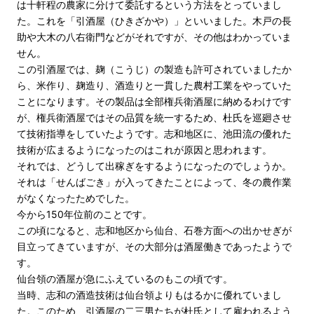
は十軒程の農家に分けて委託するという方法をとっていまし
た。これを「引酒屋（ひきざかや）」といいました。木戸の長
助や大木の八右衛門などがそれですが、その他はわかっていま
せん。
この引酒屋では、麹（こうじ）の製造も許可されていましたか
ら、米作り、麹造り、酒造りと一貫した農村工業をやっていた
ことになります。その製品は全部権兵衛酒屋に納めるわけです
が、権兵衛酒屋ではその品質を統一するため、杜氏を巡廻させ
て技術指導をしていたようです。志和地区に、池田流の優れた
技術が広まるようになったのはこれが原因と思われます。
それでは、どうして出稼ぎをするようになったのでしょうか。
それは「せんばごき」が入ってきたことによって、冬の農作業
がなくなったためでした。
今から150年位前のことです。
この頃になると、志和地区から仙台、石巻方面への出かせぎが
目立ってきていますが、その大部分は酒屋働きであったようで
す。
仙台領の酒屋が急にふえているのもこの頃です。
当時、志和の酒造技術は仙台領よりもはるかに優れていまし
た。このため、引酒屋の二三男たちが杜氏として雇われるよう