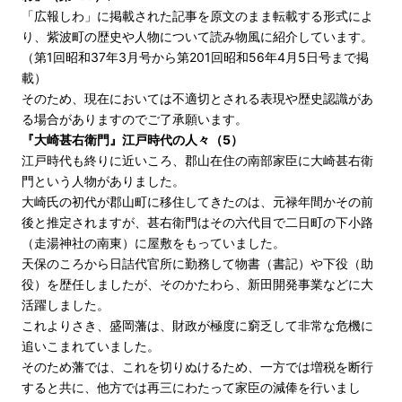
「広報しわ」に掲載された記事を原文のまま転載する形式によ
り、紫波町の歴史や人物について読み物風に紹介しています。
（第1回昭和37年3月号から第201回昭和56年4月5日号まで掲
載）
そのため、現在においては不適切とされる表現や歴史認識があ
る場合がありますのでご了承願います。
『大崎甚右衛門』江戸時代の人々（5）
江戸時代も終りに近いころ、郡山在住の南部家臣に大崎甚右衛
門という人物がありました。
大崎氏の初代が郡山町に移住してきたのは、元禄年間かその前
後と推定されますが、甚右衛門はその六代目で二日町の下小路
（走湯神社の南東）に屋敷をもっていました。
天保のころから日詰代官所に勤務して物書（書記）や下役（助
役）を歴任しましたが、そのかたわら、新田開発事業などに大
活躍しました。
これよりさき、盛岡藩は、財政が極度に窮乏して非常な危機に
追いこまれていました。
そのため藩では、これを切りぬけるため、一方では増税を断行
すると共に、他方では再三にわたって家臣の減俸を行いまし