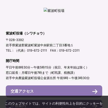
紫波町役場（シワチョウ）
〒028-3392
岩手県紫波郡紫波町紫波中央駅前二丁目3番地１
TEL：（代表）019-672-2111 FAX：019-672-2311
開庁時間
平日午前8時30分～午後5時15分（祝日、年末年始は除く）
窓口延長：月曜日午後7時まで（町民課、税務課）
岩手中央農協紫波町役場公金派出所 午前9時～午後3時30分
交通アクセス
このウェブサイトでは、サイトの利便性向上を目的にクッキーを
庁舎案内