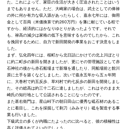
た。これによって、家臣の生活が大きく圧迫されたことはいう
までもありません。ただ、大崎家の場合は、武士としての俸禄
の外に何か有力な収入源があったらしく、嘉永七年には、御用
金として百両（米価換算で約260万円）を藩に献じている程で
すから、経済的にはかなりゆとりがあったようです。それで
も、禄高の減少は家格の低下を意味するものでしたから、これ
を挽回するために、自力で新田開発の事業をおこす決意をしま
した。
まず、弘化四年には、桜町から北日詰にかけての北上川ぼとり
に約二町歩の新田を開きましたが、更にその管理施設として赤
石神社の後から赤石船場まで新堰を通したり、同船場前と館川
原に土手を築くなどしました。次いで嘉永五年から五ヵ年間
に、大巻村で約五反歩、草刈村で約七反歩の新田を開発しまし
た。その総高は約三十二石に達しましたが、これはそのまま大
崎氏の知行地として公認されることになったのです。
また甚右衛門は、星山峠下の朝日田山に優秀な砥石材のあるこ
とに着目し、これを採掘して剃刀（みみそり）砥を製造する事
業も行いました。
下級武士の多くが内職にたよったのに比べると、彼の積極性は
高く評価されてよいのでしょう。