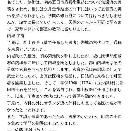
名でした。剣術は、初め五日市彦兵衛重起について無辺流の奥
義をきわめ、後には永井金作延重の門下にはいって五音流の奥
伝を授けられました。学問の修行歴についてははっきりしませ
んが、諸学に長じていたらしく、天保のころから万延に至るま
で、家塾を開いて郷童の教育に当たりました。
内城 了庵
了庵は、郡山役医（藩で任命した医者）内城の六代目で、通称
を東磨といいました。
内城氏の先祖は、初め菊池氏を称しましたが、後に閉伊郡細越
村の内城舘に居住して内城を氏としました。郡山内城氏はその
分家で玄真をもって始祖とします。玄真の兄は南部氏に仕えて
武士となったが、玄真は医術を修業し、日詰町に来往して町医
者を開業しました。そして、享保19年（1734）には桜町村に新
田四十石を開発し、これを給与され、郡山役医に任用されまし
た。以来、了庵まで六代にわたって役医を勤めてきました。
了庵は、内科の外にオランダ流の外科にも長じて名医の名が高
かったといわれます。
また、学識が豊富であったため、医業のかたわら、町内の子弟
を集めて学問の指導にも当たりました。
−−−佐藤 正雄（故人）−−−