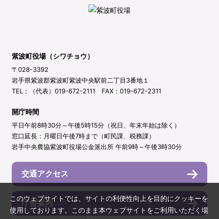
紫波町役場（シワチョウ）
〒028-3392
岩手県紫波郡紫波町紫波中央駅前二丁目3番地１
TEL：（代表）019-672-2111 FAX：019-672-2311
開庁時間
平日午前8時30分～午後5時15分（祝日、年末年始は除く）
窓口延長：月曜日午後7時まで（町民課、税務課）
岩手中央農協紫波町役場公金派出所 午前9時～午後3時30分
交通アクセス
このウェブサイトでは、サイトの利便性向上を目的にクッキーを
庁舎案内
使用しております。このまま本ウェブサイトをご利用いただく場