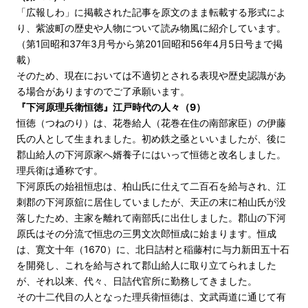
「広報しわ」に掲載された記事を原文のまま転載する形式によ
り、紫波町の歴史や人物について読み物風に紹介しています。
（第1回昭和37年3月号から第201回昭和56年4月5日号まで掲
載）
そのため、現在においては不適切とされる表現や歴史認識があ
る場合がありますのでご了承願います。
『下河原理兵衛恒徳』江戸時代の人々（9）
恒徳（つねのり）は、花巻給人（花巻在住の南部家臣）の伊藤
氏の人として生まれました。初め鉄之亟といいましたが、後に
郡山給人の下河原家へ婿養子にはいって恒徳と改名しました。
理兵衛は通称です。
下河原氏の始祖恒忠は、柏山氏に仕えて二百石を給与され、江
刺郡の下河原舘に居住していましたが、天正の末に柏山氏が没
落したため、主家を離れて南部氏に出仕しました。郡山の下河
原氏はその分流で恒忠の三男文次郎恒成に始まります。恒成
は、寛文十年（1670）に、北日詰村と稲藤村に与力新田五十石
を開発し、これを給与されて郡山給人に取り立てられました
が、それ以来、代々、日詰代官所に勤務してきました。
その十二代目の人となった理兵衛恒徳は、文武両道に通じて有