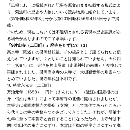
「広報しわ」に掲載された記事を原文のまま転載する形式によ
り、紫波町の歴史や人物について読み物風に紹介しています。
（第1回昭和37年3月号から第201回昭和56年4月5日号まで掲
載）
そのため、現在においては不適切とされる表現や歴史認識があ
る場合がありますのでご了承願います。
『9片山寺（二日町）』廃寺をたずねて（3）
高水寺（既述）の盛岡移転後、その後身として建てられたと伝
えられていますが、くわしいことは知られていません。天和四
年（1684）に、寺池を片山屋敷（走湯神社の南側）と交換して
再建されました。盛岡高水寺の末寺で、大槻観音堂の別当をつ
とめていました。廃寺年代は不明です。
10 慈雲永光寺（二日町）
万治元年（1658）、円什（えんじゅう）（近江の国彦根の出
身、俗姓は永井）によって本誓寺の北側に開山されましたが、
本誓寺は盛岡本誓寺の掛所（支院）として無住であったころか
ら代々この寺の寺務をつかさどってきました。それが、明治十
七年に至って本誓寺と合併することになったため、山寺号は下
閉伊郡田代の庵寺にゆずり、本堂は不動の誓岸寺にゆずって廃