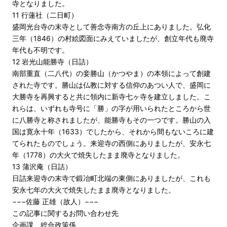
寺となりました。
11 行蓮社（二日町）
盛岡光台寺の末寺として善念寺南方の丘上にありました。弘化
三年（1846）の村絵図面にみえていましたが、創立年代も廃寺
年代も不明です。
12 岩光山能勝寺（日詰）
南部重直（二八代）の妾勝山（かつやま）の本領によって創建
された寺です。勝山は仏教に対する信仰のあつい人で、盛岡に
大勝寺を再興すると共に領内に新寺七ヶ寺を建立しました。こ
れらは、いずれも寺号に「勝」の字が用いられたところから世
に八勝寺と称されましたが、能勝寺もその一つです。勝山の入
国は寛永十年（1633）でしたから、それから間もないころに建
てられたものでしょう。来迎寺の西側にありましたが、安永七
年（1778）の大火で焼失したまま廃寺となりました。
13 蒲沢庵（日詰）
日詰来迎寺の末寺で鍛冶町北端の東側にありましたが、これも
安永七年の大火で焼失したまま廃寺となりました。
−−−佐藤 正雄（故人）−−−
この記事に関するお問い合わせ先
企画課 総合政策係