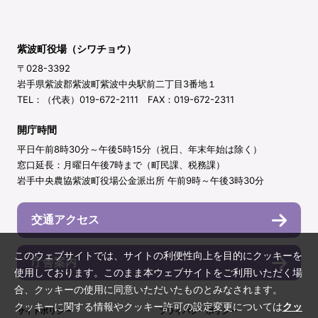
紫波町役場（シワチョウ）
〒028-3392
岩手県紫波郡紫波町紫波中央駅前二丁目3番地１
TEL：（代表）019-672-2111 FAX：019-672-2311
開庁時間
平日午前8時30分～午後5時15分（祝日、年末年始は除く）
窓口延長：月曜日午後7時まで（町民課、税務課）
岩手中央農協紫波町役場公金派出所 午前9時～午後3時30分
交通アクセス
このウェブサイトでは、サイトの利便性向上を目的にクッキーを
庁舎案内
使用しております。このまま本ウェブサイトをご利用いただく場
合、クッキーの使用に同意いただいたものとみなされます。
クッキーに関する情報やクッキー許可の設定変更については
クッ
サイトポリシー
プライバシーポリシー