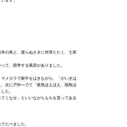
日本の鳥と、渡らぬさきに何草たたく、七草
いって、競争する風習がありました。
、マメカラで家中をはきながら、「がいきは
え、次に戸外へでて「夜鳥ほえほえ、朝鳥ほ
ました。
ってくなせ」といいながらもちを貰ってある
れてたべました。