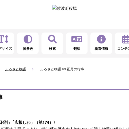
字サイズ
背景色
検索
翻訳
新着情報
コンテ
ふるさと物語
ふるさと物語 69 正月の行事
事
日発行「広報しわ」（第174）〉
ま転載する形式により、紫波町の歴史や人物について読み物風に紹介し