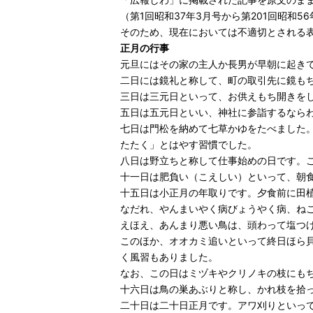
（第1回昭和37年3月号から第201回昭和5
そのため、現在においては不適切とされる
正月の行事
元旦にはその家の主人か長男が早朝に起き
二日には鏡礼と称して、町の取引先に鏡も
三日は三元日といって、お供えもち開きを
五日は五元日といい、神社に参詣するなら
七日は門松を納めて七草かゆをたべました
たたく」とはやす習慣でした。
八日は野立ちと称して仕事始めの日です。
十一日は肥負い（こえしい）といって、朝
十五日は小正月の年取りです。夕食前に田
なだれ、やんまいやく病びょうやく病、ね
えほえ、あんまり悪い鳥は、頭わって塩つ
このほか、オオカミ追いといって終日ほら
く風習もありました。
なお、この日はミヅキやクリノキの枝にも
十六日は鳥の巣あぶりと称し、かれ枝を拾
二十日は二十日正月です。アワ刈りといっ