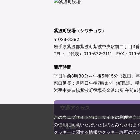
紫波町役場（シワチョウ）
〒028-3392
岩手県紫波郡紫波町紫波中央駅前二丁目3番
TEL：（代表）019-672-2111 FAX：019-6
開庁時間
平日午前8時30分～午後5時15分（祝日、
窓口延長：月曜日午後7時まで（町民課、税
岩手中央農協紫波町役場公金派出所 午前9時
交通アクセス
このウェブサイトでは、サイトの利便性向
の使用に同意いただいたものとみなされま
庁舎案内
クッキーに関する情報やクッキー許可の設