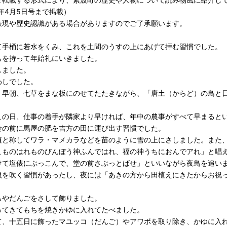
6年4月5日号まで掲載）
表現や歴史認識がある場合がありますのでご了承願います。
て手桶に若水をくみ、これを土間のうすの上にあげて拝む習慣でした。
ちを持って年始礼にいきました。
しました。
わしでした。
。早朝、七草をまな板にのせてたたきながら、「唐土（からど）の鳥と
この日、仕事の着手が隣家より早ければ、年中の農事がすべて早まると
食の前に馬屋の肥を吉方の田に運び出す習慣でした。
植と称してワラ・マメカラなどを苗のように雪の上にさしました。また
こものはれものびんぼう神ふんではれ、福の神うちにおんでアれ」と唱
けて塩俵にぶっこんで、堂の前さぶっとばせ」といいながら夜鳥を追い
貝を吹く習慣があったし、夜には「あきの方から田植えにきたからお祝
ちやだんごをさして飾りました。
ってきてもちを焼きかゆに入れてたべました。
て、十五日に飾ったマユッコ（だんご）やアワボを取り除き、かゆに入