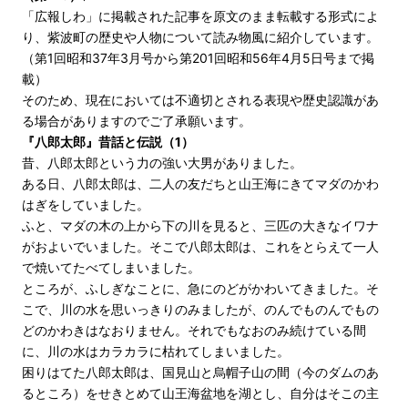
「広報しわ」に掲載された記事を原文のまま転載する形式によ
り、紫波町の歴史や人物について読み物風に紹介しています。
（第1回昭和37年3月号から第201回昭和56年4月5日号まで掲
載）
そのため、現在においては不適切とされる表現や歴史認識があ
る場合がありますのでご了承願います。
『八郎太郎』昔話と伝説（1）
昔、八郎太郎という力の強い大男がありました。
ある日、八郎太郎は、二人の友だちと山王海にきてマダのかわ
はぎをしていました。
ふと、マダの木の上から下の川を見ると、三匹の大きなイワナ
がおよいでいました。そこで八郎太郎は、これをとらえて一人
で焼いてたべてしまいました。
ところが、ふしぎなことに、急にのどがかわいてきました。そ
こで、川の水を思いっきりのみましたが、のんでものんでもの
どのかわきはなおりません。それでもなおのみ続けている間
に、川の水はカラカラに枯れてしまいました。
困りはてた八郎太郎は、国見山と烏帽子山の間（今のダムのあ
るところ）をせきとめて山王海盆地を湖とし、自分はそこの主