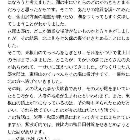
になろうと考えました。湖の中にいたらのどのかわきもとまる
だろうと思ったからです。そこで、あたりの地質を調べてみた
ら、金山沢方面の地盤が弱いため、湖をつくってもすぐ欠壊し
てしまうことがわかりました。
八郎太郎は、どこか適当な場所がないものかと方々さがしまし
たが、その結果、北上川を七久保の裏でせきとめることにしま
した。
そこで、東根山のてっぺんをもぎとり、それをかついで北上川
のそばまでいきました。ところが、向かいの森にたくさんの犬
があらわれて、一せいにほえついてきました。びっくりした八
郎太郎は、東根山のてっぺんをその場に投げすてて、一目散に
北の方へ逃げていきました。
その時、犬の吠えた森が犬吠森であり、その犬が尾をまいてい
たところから、大巻の地名が生まれたといわれます。また、東
根山の頂上が平になっているのは、その時もぎられたためだと
いい、それを捨てていったのが今の城山だという話です。
この昔話は、岩手・秋田の両県にわたって方々に伝えられてい
ますが、紫波町内では、佐比内の鴨目田付近をせきとめようと
した話があります。
−−−佐藤 正雄（故人）−−−