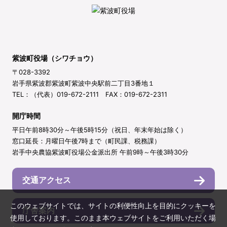
紫波町役場（シワチョウ）
〒028-3392
岩手県紫波郡紫波町紫波中央駅前二丁目3番地１
TEL：（代表）019-672-2111 FAX：019-672-2311
開庁時間
平日午前8時30分～午後5時15分（祝日、年末年始は除く）
窓口延長：月曜日午後7時まで（町民課、税務課）
岩手中央農協紫波町役場公金派出所 午前9時～午後3時30分
交通アクセス
このウェブサイトでは、サイトの利便性向上を目的にクッキーを
庁舎案内
使用しております。このまま本ウェブサイトをご利用いただく場