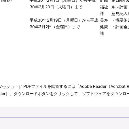
画(案)
平成30年2月1日（木曜日）から平成
町民
第2期紫
30年2月20日（火曜日）まで
福祉
ルス計画（案
課
意見記入用
平成30年2月19日（月曜日）から平成
長寿
・
概要(PD
30年3月2日（金曜日）まで
健康
・
計画全文(
課
PDFファイルを閲覧するには「Adobe Reader（Acroba
bat Reader）」ダウンロードボタンをクリックして、ソフトウェアをダ