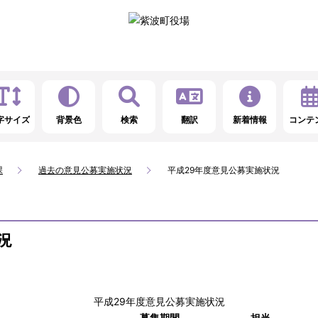
字サイズ
背景色
検索
翻訳
新着情報
コンテ
課
過去の意見公募実施状況
平成29年度意見公募実施状況
況
平成29年度意見公募実施状況
募集期間
担当