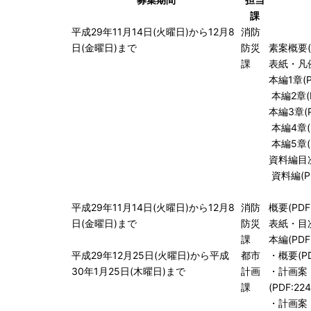
課
平成29年11月14日(火曜日)から12月8
消防
日(金曜日)まで
防災
素案概要(P
課
表紙・凡例・
本編1章
(
本編2章(P
本編3章(P
本編4章(P
本編5章(P
資料編目次(
資料編(PD
平成29年11月14日(火曜日)から12月8
消防
概要(PDF:
日(金曜日)まで
防災
表紙・目次(
課
本編(PDF:
平成29年12月25日(火曜日)から平成
都市
・
概要(PD
30年1月25日(木曜日)まで
計画
・
計画案
課
(PDF:22
・
計画案（