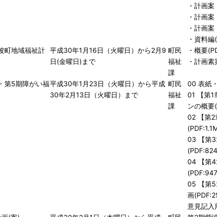
・
計画案（
・
計画案（
・
計画案（
・
資料編(P
波町地域福祉計
平成30年1月16日（火曜日）から2月9
町民
・
概要(PD
日(金曜日)まで
福祉
・
計画素案(
課
・第5期障がい福
平成30年1月23日（火曜日）から平成
町民
00 表紙・
）
30年2月13日（火曜日）まで
福祉
01 【
課
ンの概要(P
02 【
(PDF:1.1
03 【
(PDF:824
04 【
(PDF:947
05 【
画(PDF:2
意見記入用