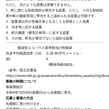
ただし、次のような提案は実施できません。
1、町に新たな財政負担が発生する提案。ただし、十分な財政効
果や町の施策実現に寄与すると認められる提案は可能です。
2、提案者以外が実施主体となることを前提とした提案
3、法令等に反する提案
4、町の施策（都市計画等）に反する提案
5、その他、町長が適当でないと認める提案
紫波型エコハウス基準相当の性能値
外皮平均熱貫流率（UA
0.28 W/平方メートル・
値）
K
（断熱等級6相当）
（参考）国土交通省
https://www.mlit.go.jp/jutakukentiku/shoenehou_assets/img/libr
募集の時期について
募集開始日
令和4年12月9日(金曜日)から先着順に受付。
応募と審査の方法
先着順に受け付けます。