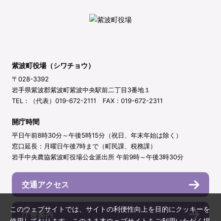
紫波町役場（シワチョウ）
〒028-3392
岩手県紫波郡紫波町紫波中央駅前二丁目3番地１
TEL：（代表）019-672-2111 FAX：019-672-2311
開庁時間
平日午前8時30分～午後5時15分（祝日、年末年始は除く）
窓口延長：月曜日午後7時まで（町民課、税務課）
岩手中央農協紫波町役場公金派出所 午前9時～午後3時30分
交通アクセス
このウェブサイトでは、サイトの利便性向上を目的にクッキーを
庁舎案内