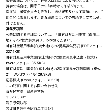
応募書類については、持参又は郵送によるものとします。
持参の場合は、開庁日の午前9時から午後5時まで。
提案は、審査委員会を設置し、適格審査及び提案事項について
総合的に審査します。審査結果についての異議申し立ては受け
付けません。
募集要項等
公募に関する詳細については、「町有財産活用事業（白旗土
地）その2提案募集要項」を御覧ください。
町有財産活用事業(白旗土地)その2提案募集要項 (PDFファイル:
227.6KB)
町有財産活用事業(白旗土地)その2提案募集申込書（様式1）
(Wordファイル: 35.5KB)
町有財産活用事業(白旗土地)その2提案募集要項質問書（様式
2） (Wordファイル: 28.3KB)
応募様式 (Excelファイル: 31.5KB)
この記事に関するお問い合わせ先
資産経営課 資産経営係
〒028-3392
岩手県紫波郡
紫波町紫波中央駅前二丁目3-1