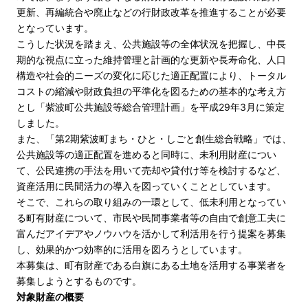
更新、再編統合や廃止などの行財政改革を推進することが必要
となっています。
こうした状況を踏まえ、公共施設等の全体状況を把握し、中長
期的な視点に立った維持管理と計画的な更新や長寿命化、人口
構造や社会的ニーズの変化に応じた適正配置により、トータル
コストの縮減や財政負担の平準化を図るための基本的な考え方
とし「紫波町公共施設等総合管理計画」を平成29年3月に策定
しました。
また、「第2期紫波町まち・ひと・しごと創生総合戦略」では、
公共施設等の適正配置を進めると同時に、未利用財産につい
て、公民連携の手法を用いて売却や貸付け等を検討するなど、
資産活用に民間活力の導入を図っていくこととしています。
そこで、これらの取り組みの一環として、低未利用となってい
る町有財産について、市民や民間事業者等の自由で創意工夫に
富んだアイデアやノウハウを活かして利活用を行う提案を募集
し、効果的かつ効率的に活用を図ろうとしています。
本募集は、町有財産である白旗にある土地を活用する事業者を
募集しようとするものです。
対象財産の概要