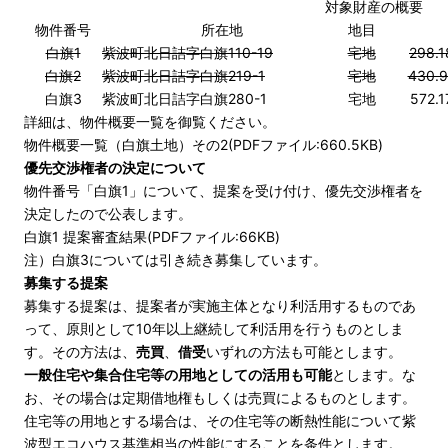
対象財産の概要
物件番号
所在地
地目
白旗1
紫波町北日詰字白旗110-19
宅地
298
白旗2
紫波町北日詰字白旗219-1
宅地
430
白旗3
紫波町北日詰字白旗280-1
宅地
572
詳細は、物件概要一覧を御覧ください。
物件概要一覧（白旗土地）その2(PDFファイル:660.5KB)
優先交渉権者の決定について
物件番号「白旗1」について、提案を受け付け、優先交渉権者を
決定したので公表します。
白旗1 提案審査結果(PDFファイル:66KB)
注）白旗3については引き続き募集しています。
募集する提案
募集する提案は、提案者が実施主体となり利活用するものであ
って、原則として10年以上継続して利活用を行うものとしま
す。その方法は、
売買
、
借受
いずれの方法も可能とします。
一般住宅や集合住宅等の用地としての活用も可能
とします。な
お、その場合は定期借地権もしくは売買によるものとします。
住宅等の用地とする場合は、その住宅等の断熱性能について紫
波型エコハウス基準相当の性能にすることを条件とします。