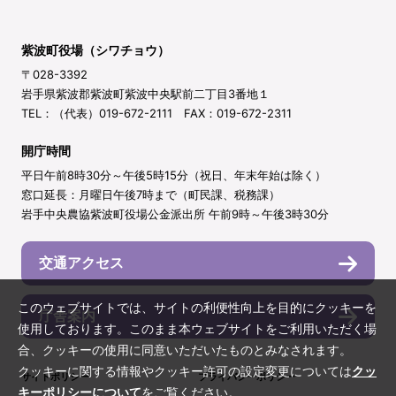
紫波町役場（シワチョウ）
〒028-3392
岩手県紫波郡紫波町紫波中央駅前二丁目3番地１
TEL：（代表）019-672-2111 FAX：019-672-2311
開庁時間
平日午前8時30分～午後5時15分（祝日、年末年始は除く）
窓口延長：月曜日午後7時まで（町民課、税務課）
岩手中央農協紫波町役場公金派出所 午前9時～午後3時30分
交通アクセス
このウェブサイトでは、サイトの利便性向上を目的にクッキーを
庁舎案内
使用しております。このまま本ウェブサイトをご利用いただく場
合、クッキーの使用に同意いただいたものとみなされます。
クッキーに関する情報やクッキー許可の設定変更については
クッ
サイトポリシー
プライバシーポリシー
キーポリシーについて
をご覧ください。