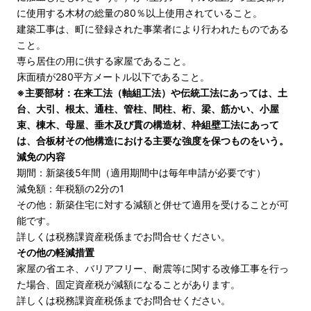
に使用する木材の総量の80％以上使用されていること。
建築工事は、町に登録された事業者により行われたものである
こと。
専ら居住の用に供する家屋であること。
床面積が280平方メートル以下であること。
※主要部材：在来工法（軸組工法）や伝統工法にあっては、土
台、大引、根太、通柱、管柱、間柱、桁、梁、筋かい、小屋
束、棟木、母屋、垂木及び貫の構造材、枠組壁工法にあって
は、合板材その他構造における主要な強度を保つものをいう。
減免の内容
期間：新築後5年間（適用期間中は毎年申請が必要です）
減免額：年税額の2分の1
その他：新築住宅に対する減額と併せて適用を受けることが可
能です。
詳しくは税務課資産税係までお問合せください。
その他の軽減措置
家屋の省エネ、バリアフリー、耐震等に関する改修工事を行っ
た場合、固定資産税が減額になることがあります。
詳しくは税務課資産税係までお問合せください。