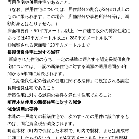
専用住宅や併用住宅であること。
（なお、併用住宅については、居住部分の割合が2分の1以上の
ものに限られます。この場合、店舗部分や事務所部分等は、減
額対象とはなりません。）
床面積要件：50平方メートル以上（一戸建て以外の貸家住宅に
あっては40平方メートル以上）280平方メートル以下
◎減額される床面積 120平方メートルまで
長期優良住宅に対する減額
新築された住宅のうち、一定の基準に適合する認定長期優良住
宅については、上記の新築住宅に対する減額の適用期間が3年
間から5年間に延長されます。
「長期優良住宅の普及の促進に関する法律」に規定される認定
長期優良住宅であること
新築住宅に対する減額の要件を満たす住宅であること
町産木材使用の新築住宅に対する減免
減免適用の要件
木造の一戸建ての新築住宅で、次のすべての用件に該当するも
のは、固定資産税が減免されます。
町産木材（町内で伐採した木材で、町内で製材、または集成材
に加工したものをいう。）が4立方メートル以上かつ主要部材