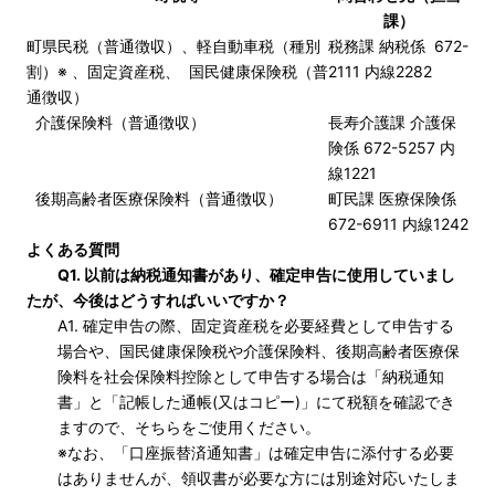
課）
町県民税（普通徴収）、軽自動車税（種別
税務課 納税係 672-
割）※ 、固定資産税、 国民健康保険税（普
2111 内線2282
通徴収）
介護保険料（普通徴収）
長寿介護課 介護保
険係 672-5257 内
線1221
後期高齢者医療保険料（普通徴収）
町民課 医療保険係
672-6911 内線1242
よくある質問
Q1. 以前は納税通知書があり、確定申告に使用していまし
たが、今後はどうすればいいですか？
A1. 確定申告の際、固定資産税を必要経費として申告する
場合や、国民健康保険税や介護保険料、後期高齢者医療保
険料を社会保険料控除として申告する場合は「納税通知
書」と「記帳した通帳(又はコピー)」にて税額を確認でき
ますので、そちらをご使用ください。
※なお、「口座振替済通知書」は確定申告に添付する必要
はありませんが、領収書が必要な方には別途対応いたしま